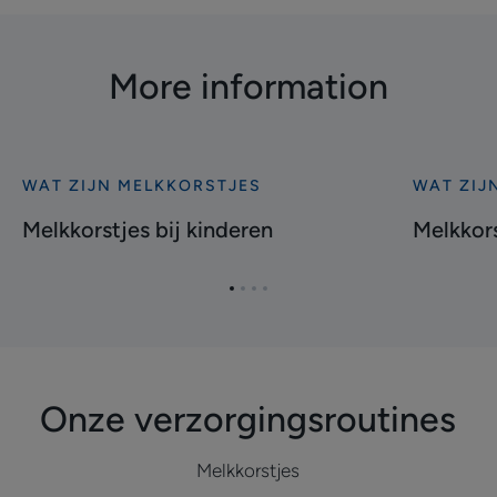
More information
WAT ZIJN MELKKORSTJES
WAT ZIJ
Ontdekken
Ontdekke
Melkkorstjes
Melkkorst
Melkkorstjes bij kinderen
Melkkor
bij
in
kinderen
de
Ga
Ga
Ga
Ga
wenkbrau
naar
naar
naar
naar
item
item
item
item
1
2
3
4
Onze verzorgingsroutines
Melkkorstjes