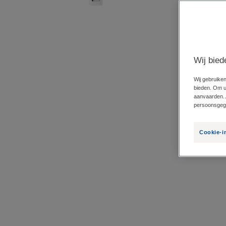
Wij bied
Wij gebruiken
bieden. Om uw
aanvaarden. 
persoonsgege
Cookie-i