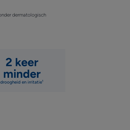
redenheid over het verwijderen van zichtbare roos na
 onder dermatologisch
2 keer
minder
droogheid en irritatie¹