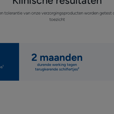
Klinische resultaten
Tsjechië, Bulgarije) - 2023. Naar waarde.
*Gebruikstest bij 77 personen gedurende 1 maand. % tev
het 1e gebruik
en tolerantie van onze verzorgingsproducten worden getest
**Farmacologisch onderzoek op huidexplantaten.
toezicht
2 maanden
durende werking tegen
s¹
terugkerende schilfertjes²