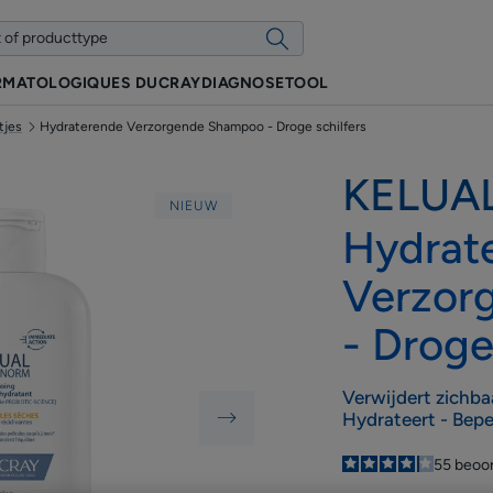
RMATOLOGIQUES DUCRAY
DIAGNOSETOOL
tjes
Hydraterende Verzorgende Shampoo - Droge schilfers
KELUA
NIEUW
Hydrat
Verzor
- Droge
Verwijdert zichbaa
Hydrateert - Bep
4.2
/
5
55
beoo
-