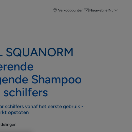
Verkooppunten
Nieuwsbrief
NL
L SQUANORM
erende
gende Shampoo
 schilfers
r schilfers vanaf het eerste gebruik -
erkt opstoten
rdelingen