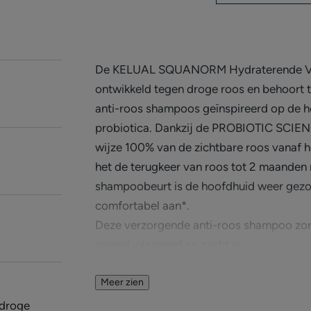
De KELUAL SQUANORM Hydraterende Ver
ontwikkeld tegen droge roos en behoort 
anti-roos shampoos geïnspireerd op de h
probiotica. Dankzij de PROBIOTIC SCIENC
wijze 100% van de zichtbare roos vanaf 
het de terugkeer van roos tot 2 maanden 
shampoobeurt is de hoofdhuid weer gezo
comfortabel aan*.
Deze verzorgende anti-roos shampoo zorg
soepel, glanzend en zacht is.
Meer zien
Voordelen
 droge