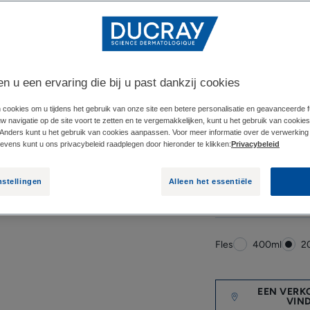
De 1e anti-roos 
technologie die dr
hoofdhuid onmidde
Verwijdert 100% z
en u een ervaring die bij u past dankzij cookies
werking gedurend
gebruik**.
 cookies om u tijdens het gebruik van onze site een betere personalisatie en geavanceerde fun
 navigatie op de site voort te zetten en te vergemakkelijken, kunt u het gebruik van cookie
Anders kunt u het gebruik van cookies aanpassen. Voor meer informatie over de verwerking
vens kunt u ons privacybeleid raadplegen door hieronder te klikken:
Privacybeleid
Ducray, nr. 1 anti
Geïnspireerd door
nstellingen
Alleen het essentiële
doeltreffendheid 
Fles
Fles
400ml
F
2
EEN VERK
VIN