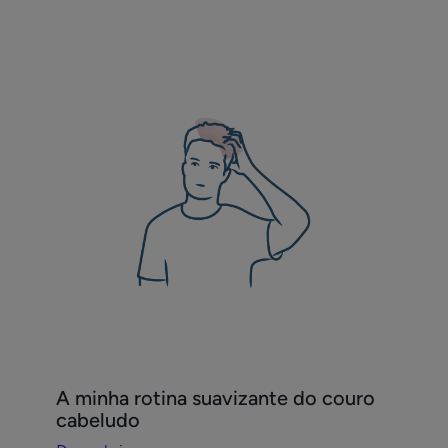
Descobrir
A
minha
rotina
suavizante
do
couro
cabeludo
A minha rotina suavizante do couro
cabeludo