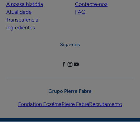
A nossa história
Contacte-nos
Atualidade
FAQ
Transparência
ingredientes
Siga-nos
Grupo Pierre Fabre
Fondation Eczéma
Pierre Fabre
Recrutamento
Menções Legais
Política de Confidencialidade
Definições de cookies
© 2026 Laboratórios Dermatológicos Ducray