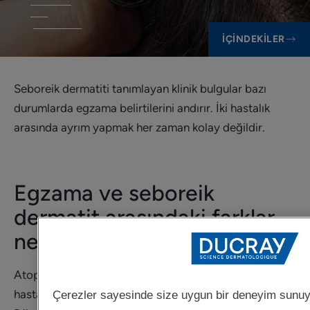
İÇINDEKILER
Seboreik dermatiti tanımlayan klinik bulgular bazı
durumlarda egzama belirtilerini andırır. İki hastalık
arasında ayrım yapmak her zaman kolay değildir.
Egzama ve seboreik
dermatit arasındaki farklar
nedir?
Atopik dermatit ağırlıklı olarak çocukluk dönemi
hastalığıdır ve yaşamın ilk aylarında ortaya çıkabilir.
Çerezler sayesinde size uygun bir deneyim sunu