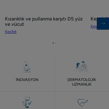
Keşfet
Keşfet
Kızarıklık ve pullanma karşıtı DS yüz
Kepek ön
Kızarıklık
Kepek
ve vücut
Keşfet
ve
önleyici
Keşfet
pullanma
DS
karşıtı
rutinim
Öğe
Öğe
DS
1'ye
2'ye
yüz
git
git
ve
vücut
İNOVASYON
DERMATOLOJİK
UZMANLIK