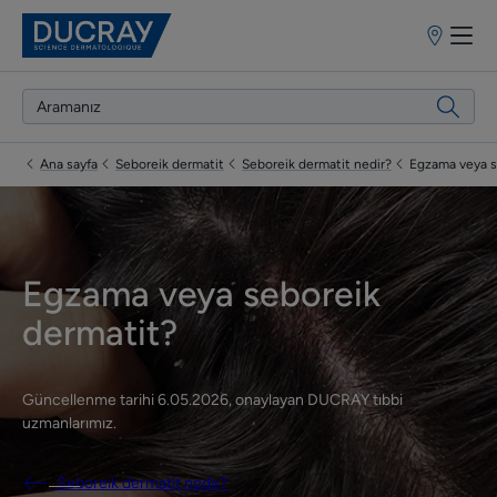
Satış
Noktaları
Ana sayfa
Seboreik dermatit
Seboreik dermatit nedir?
Egzama veya s
Egzama veya seboreik
dermatit?
Güncellenme tarihi
6.05.2026
, onaylayan
DUCRAY tıbbi
uzmanlarımız
.
Seboreik dermatit nedir?