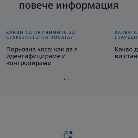
повече информация
КАКВИ СА ПРИЧИНИТЕ ЗА
КАКВИ С
Открийте
Открийте
СТАРЕЕНЕТО НА КОСАТА?
СТАРЕЕН
Порьозна
Какво
Порьозна коса: как да я
Какво д
коса:
да
идентифицираме и
ви стан
как
правите,
контролираме
да
когато
я
косата
идентифицираме
ви
Отидете
Отидете
Отидете
Отидете
и
стане
на
на
на
на
елемент
елемент
елемент
елемент
контролираме
по-
1
2
3
4
тънка
и
по-
слаба?