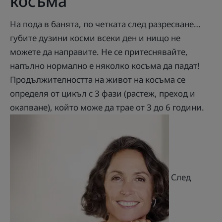
косъма
На пода в банята, по четката след разресване…
губите дузини косми всеки ден и нищо не
можете да направите. Не се притеснявайте,
напълно нормално е няколко косъма да падат!
Продължителността на живот на косъма се
определя от цикъл с 3 фази (растеж, преход и
окапване), който може да трае от 3 до 6 години.
След