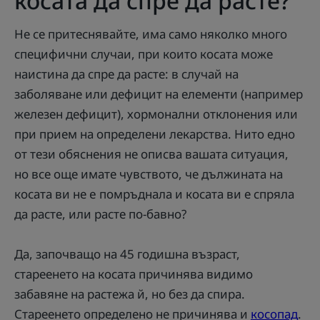
косата да спре да расте?
Не се притеснявайте, има само няколко много
специфични случаи, при които косата може
наистина да спре да расте: в случай на
заболяване или дефицит на елементи (например
железен дефицит), хормонални отклонения или
при прием на определени лекарства. Нито едно
от тези обяснения не описва вашата ситуация,
но все още имате чувството, че дължината на
косата ви не e помръднала и косата ви е спряла
да расте, или расте по-бавно?
Да, започващо на 45 годишна възраст,
стареенето на косата причинява видимо
забавяне на растежа й, но без да спира.
Стареенето определено не причинява и
косопад
.