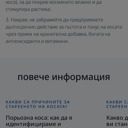
коса), за да покрие косменото влакно и да
стимулира растежа;
Накрая, не забравяйте да предприемете
дългосрочно действие за гъстота и тонус на косата
чрез прием на хранителна добавка, богата на
антиоксиданти и витамини.
повече информация
КАКВИ СА ПРИЧИНИТЕ ЗА
КАКВИ С
Открийте
Открийте
СТАРЕЕНЕТО НА КОСАТА?
СТАРЕЕН
Порьозна
Какво
Порьозна коса: как да я
Какво д
коса:
да
идентифицираме и
ви стан
как
правите,