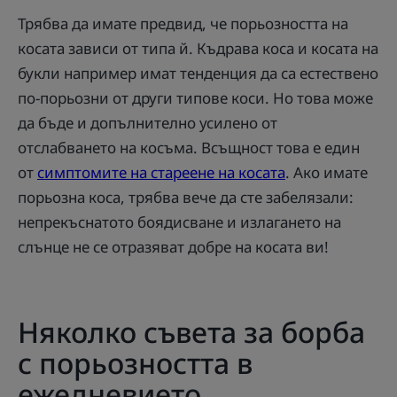
Трябва да имате предвид, че порьозността на
косата зависи от типа й. Къдрава коса и косата на
букли например имат тенденция да са естествено
по-порьозни от други типове коси. Но това може
да бъде и допълнително усилено от
отслабването на косъма. Всъщност това е един
от
симптомите на стареене на косата
. Ако имате
порьозна коса, трябва вече да сте забелязали:
непрекъснатото боядисване и излагането на
слънце не се отразяват добре на косата ви!
Няколко съвета за борба
с порьозността в
ежедневието