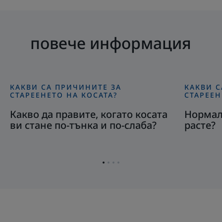
повече информация
КАКВИ СА ПРИЧИНИТЕ ЗА
КАКВИ С
Открийте
Открийте
СТАРЕЕНЕТО НА КОСАТА?
СТАРЕЕН
Какво
Нормалн
Какво да правите, когато косата
Нормалн
да
ли
ви стане по-тънка и по-слаба?
расте?
правите,
е
когато
косата
косата
да
ви
спре
Отидете
Отидете
Отидете
Отидете
стане
да
на
на
на
на
елемент
елемент
елемент
елемент
по-
расте?
1
2
3
4
тънка
и