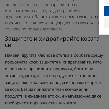
“хладна” степен на сешоара ви. Това е
изключително важно, за да ограничите
агресивността. Защото, както споменахме, това е
порочен кръг: колкото по-увредена и суха е косата,
толкова по-порьозна става тя.
Защитете и хидратирайте косата
си
Накрая, другата ключова стъпка в борбата срещу
порьозната коса: защитете и хидратирайте, като
използвате правилните продукти, богати на
антиоксиданти, както и продуктите с топлинна
защита, ако е наложително да използвате преса
за коса. Без да прилагате тези есенциални
продукти в ежедневието си, е невъзможно да се
преборите с порьозността на косата.