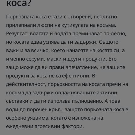
коса?
Порьозната коса е тази с отворени, неплътно
прилепнали люспи на кутикулата на косъма.
Резултат: влагата и водата преминават по-лесно,
но косата едва успява да ги задържи. Същото
важи и за всичко, което нанасяте на косата си, а
именно серуми, маски и други продукти. Ето
защо може да ви прави впечатление, че вашите
продукти за коса не са ефективни. В
действителност, порьозността на косата пречи на
косъма да задържи овлажняващите активни
съставки и да ги използва пълноценно. А това
води до порочен кръг… защото порьозната коса е
особено уязвима, когато е изложена на
ежедневни агресивни фактори.