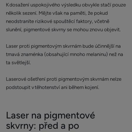
K dosažení uspokojivého výsledku obvykle stačí pouze
několik sezení. Mějte však na paměti, že pokud
neodstraníte rizikové spouštěcí faktory, včetně
slunění, pigmentové skvrny se mohou znovu objevit.
Laser proti pigmentovým skvrnám bude účinnější na
tmavá znaménka (obsahující mnoho melaninu) než na
ta světlejší.
Laserové ošetření proti pigmentovým skvrnám nelze
podstoupit v těhotenství ani během kojení.
Laser na pigmentové
skvrny: před a po