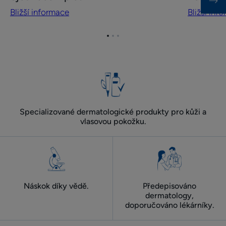
informace
informace
Bližší informace
Bližší inf
Sjednocení
Péče
pleti
o obličej
proti
Přejít
Přejít
Přejít
na
na
na
stárnutí
položku
položku
položku
1
2
3
Specializované dermatologické produkty pro kůži a
vlasovou pokožku.
Náskok díky vědě.
Předepisováno
dermatology,
doporučováno lékárníky.