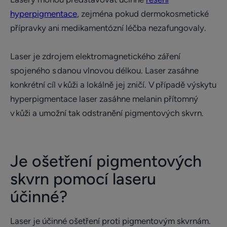
hyperpigmentace
, zejména pokud dermokosmetické
přípravky ani medikamentózní léčba nezafungovaly.
Laser je zdrojem elektromagnetického záření
spojeného s danou vlnovou délkou. Laser zasáhne
konkrétní cíl v kůži a lokálně jej zničí. V případě výskytu
hyperpigmentace laser zasáhne melanin přítomný
v kůži a umožní tak odstranění pigmentových skvrn.
Je ošetření pigmentových
skvrn pomocí laseru
účinné?
Laser je účinné ošetření proti pigmentovým skvrnám.