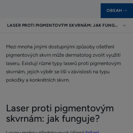
OBSAH
LASER PROTI PIGMENTOVÝM SKVRNÁM: JAK FUNGUJE?
Mezi mnoha jinými dostupnými způsoby ošetření
pigmentových skvrn může dermatolog zvolit využití
laseru. Existují různé typy laserů proti pigmentovým
skvrnám, jejich výběr se liší v závislosti na typu
pokožky a konkrétních skvrn.
Laser proti pigmentovým
skvrnám: jak funguje?
Lasery mohou představovat účinné
řešení