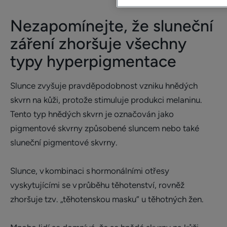
Nezapomínejte, že sluneční
záření zhoršuje všechny
typy hyperpigmentace
Slunce zvyšuje pravděpodobnost vzniku hnědých
skvrn na kůži, protože stimuluje produkci melaninu.
Tento typ hnědých skvrn je označován jako
pigmentové skvrny způsobené sluncem nebo také
sluneční pigmentové skvrny.
Slunce, v kombinaci s hormonálními otřesy
vyskytujícími se v průběhu těhotenství, rovněž
zhoršuje tzv. „těhotenskou masku“ u těhotných žen.