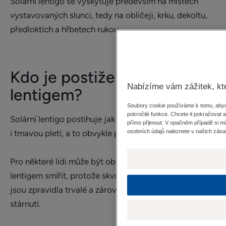
Solární lentigo se vyskytuje především na místech
vystavovaných slunci, tedy na obličeji, krku, dekoltu,
předloktích a hřbetech rukou.
Kdo je postižen solárním
Nabízíme vám zážitek, kt
lentigem?
Soubory cookie používáme k tomu, abych
pokročilé funkce. Chcete-li pokračovat 
Solární lentigo postihuje jak muže, tak ženy, se světlou
přímo přijmout. V opačném případě si m
i tmavou pletí, a to obvykle po 45 roku věku.
osobních údajů naleznete v našich zása
Pro některé lidi může být obtížné se se solárním
lentigem smířit, protože skvrny působí neatraktivně,
jsou zpravidla trvalé a zároveň se jedná o známku
stárnutí.