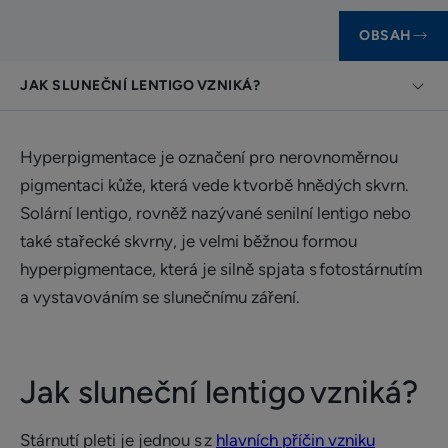
OBSAH
JAK SLUNEČNÍ LENTIGO VZNIKÁ?
Hyperpigmentace je označení pro nerovnoměrnou
pigmentaci kůže, která vede k tvorbě hnědých skvrn.
Solární lentigo, rovněž nazývané senilní lentigo nebo
také stařecké skvrny, je velmi běžnou formou
hyperpigmentace, která je silně spjata s fotostárnutím
a vystavováním se slunečnímu záření.
Jak sluneční lentigo vzniká?
Stárnutí pleti je jednou s z
hlavních příčin vzniku