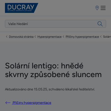
Prodejní
místa
Domovská stránka
Hyperpigmentace
Příčiny hyperpigmentace
Solár
Solární lentigo: hnědé
skvrny způsobené sluncem
Aktualizováno dne
15.05.25
, schváleno
lékařské ředitelství
.
Příčiny hyperpigmentace