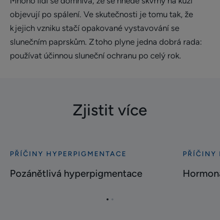
Mnoho lidí se domnívá, že se hnědé skvrny na kůži
objevují po spálení. Ve skutečnosti je tomu tak, že
k jejich vzniku stačí opakované vystavování se
slunečním paprskům. Z toho plyne jedna dobrá rada:
používat účinnou sluneční ochranu po celý rok.
Zjistit více
PŘÍČINY HYPERPIGMENTACE
PŘÍČINY
Bližší
Bližší
informace
informace
Pozánětlivá hyperpigmentace
Hormoná
Pozánětlivá
Hormonál
hyperpigmentace
hnědé
Přejít
Přejít
skvrny
na
na