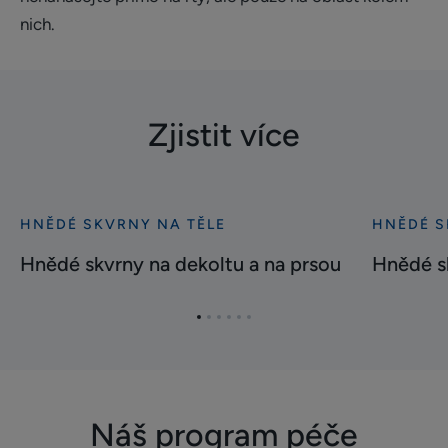
nich.
Zjistit více
HNĚDÉ SKVRNY NA TĚLE
HNĚDÉ S
Bližší
Bližší
informace
informace
Hnědé skvrny na dekoltu a na prsou
Hnědé sk
Hnědé
Hnědé
skvrny
skvrny
Přejít
Přejít
Přejít
Přejít
Přejít
Přejít
na
na
na
na
na
na
na
na
dekoltu
břiše
položku
položku
položku
položku
položku
položku
a
1
2
3
4
5
6
na
Náš program péče
prsou