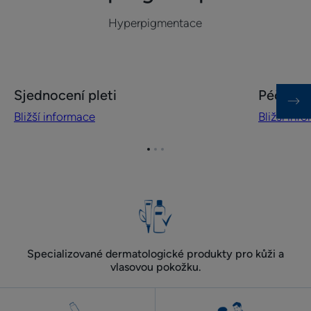
Hyperpigmentace
Bližší
Bližší
Sjednocení pleti
Péče o o
informace
informace
Bližší informace
Bližší inf
Sjednocení
Péče
pleti
o obličej
proti
Přejít
Přejít
Přejít
na
na
na
stárnutí
položku
položku
položku
1
2
3
Specializované dermatologické produkty pro kůži a
vlasovou pokožku.