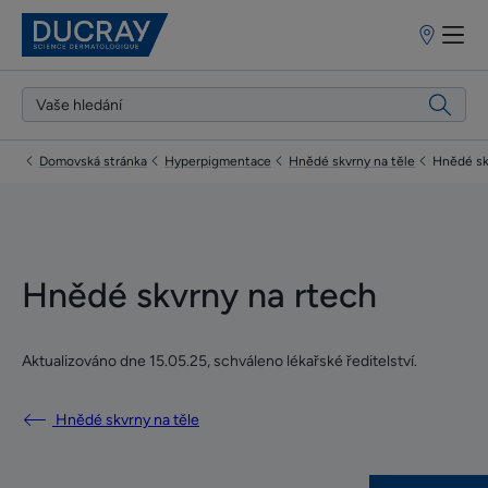
Prodejní
místa
Domovská stránka
Hyperpigmentace
Hnědé skvrny na těle
Hnědé sk
Hnědé skvrny na rtech
Aktualizováno dne
15.05.25
, schváleno
lékařské ředitelství
.
Hnědé skvrny na těle