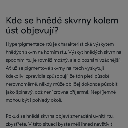
Kde se hnědé skvrny kolem
úst objevují?
Hyperpigmentace rtů je charakteristická výskytem
hnědých skvrn na horním rtu. Výskyt hnědých skvrn na
spodním rtu je rovněž možný, ale o poznání vzácnější.
Ať už se pigmentové skvrny na rtech vyskytují
kdekoliv, zpravidla způsobují, že tón pleti působí
nerovnoměrně, někdy může obličej dokonce působit
jako špinavý, což není zrovna příjemné. Nepříjemné
mohou být i pohledy okolí.
Pokud se hnědá skvrna objeví znenadání uvnitř rtu,
zbystřete. V této situaci byste měli ihned navštívit