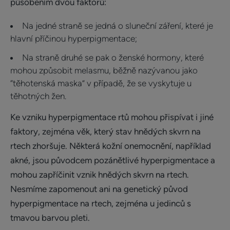
působením dvou faktorů:
Na jedné straně se jedná o sluneční záření, které je
hlavní příčinou hyperpigmentace;
Na straně druhé se pak o ženské hormony, které
mohou způsobit melasmu, běžně nazývanou jako
“těhotenská maska” v případě, že se vyskytuje u
těhotných žen.
Ke vzniku hyperpigmentace rtů mohou přispívat i jiné
faktory, zejména věk, který stav hnědých skvrn na
rtech zhoršuje. Některá kožní onemocnění, například
akné, jsou původcem pozánětlivé hyperpigmentace a
mohou zapříčinit vznik hnědých skvrn na rtech.
Nesmíme zapomenout ani na genetický původ
hyperpigmentace na rtech, zejména u jedinců s
tmavou barvou pleti.