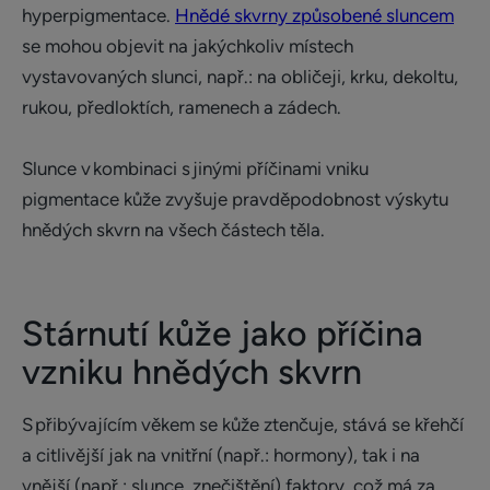
hyperpigmentace.
Hnědé skvrny způsobené sluncem
se mohou objevit na jakýchkoliv místech
vystavovaných slunci, např.: na obličeji, krku, dekoltu,
rukou, předloktích, ramenech a zádech.
Slunce v kombinaci s jinými příčinami vniku
pigmentace kůže zvyšuje pravděpodobnost výskytu
hnědých skvrn na všech částech těla.
Stárnutí kůže jako příčina
vzniku hnědých skvrn
S přibývajícím věkem se kůže ztenčuje, stává se křehčí
a citlivější jak na vnitřní (např.: hormony), tak i na
vnější (např.: slunce, znečištění) faktory, což má za