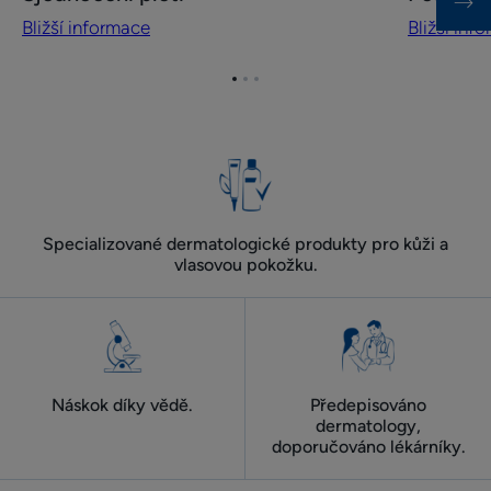
informace
informace
Bližší informace
Bližší inf
Sjednocení
Péče
pleti
o obličej
proti
Přejít
Přejít
Přejít
na
na
na
stárnutí
položku
položku
položku
1
2
3
Specializované dermatologické produkty pro kůži a
vlasovou pokožku.
Náskok díky vědě.
Předepisováno
dermatology,
doporučováno lékárníky.