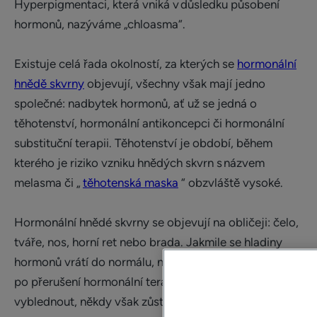
Hyperpigmentaci, která vniká v důsledku působení
hormonů, nazýváme „chloasma“.
Existuje celá řada okolností, za kterých se
hormonální
hnědě skvrny
objevují, všechny však mají jedno
společné: nadbytek hormonů, ať už se jedná o
těhotenství, hormonální antikoncepci či hormonální
substituční terapii. Těhotenství je období, během
kterého je riziko vzniku hnědých skvrn s názvem
melasma či „
těhotenská maska
“ obzvláště vysoké.
Hormonální hnědé skvrny se objevují na obličeji: čelo,
tváře, nos, horní ret nebo brada. Jakmile se hladiny
hormonů vrátí do normálu, například po porodu nebo
po přerušení hormonální terapie, skvrny zpravidla
vyblednout, někdy však zůstávají a vyžadují vhodné