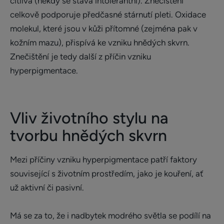
citlivá (někdy se stává intolerantní). Znečištění
celkově podporuje předčasné stárnutí pleti. Oxidace
molekul, které jsou v kůži přítomné (zejména pak v
kožním mazu), přispívá ke vzniku hnědých skvrn.
Znečištění je tedy další z příčin vzniku
hyperpigmentace.
Vliv životního stylu na
tvorbu hnědých skvrn
Mezi příčiny vzniku hyperpigmentace patří faktory
související s životním prostředím, jako je kouření, ať
už aktivní či pasivní.
Má se za to, že i nadbytek modrého světla se podílí na