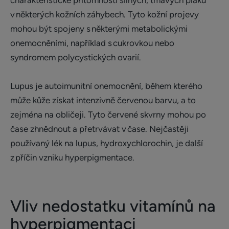
charakteristické přítomností silných, tmavých plaků
v některých kožních záhybech. Tyto kožní projevy
mohou být spojeny s některými metabolickými
onemocněními, například s cukrovkou nebo
syndromem polycystických ovarií.
Lupus je autoimunitní onemocnění, během kterého
může kůže získat intenzivně červenou barvu, a to
zejména na obličeji. Tyto červené skvrny mohou po
čase zhnědnout a přetrvávat v čase. Nejčastěji
používaný lék na lupus, hydroxychlorochin, je další
z příčin vzniku hyperpigmentace.
Vliv nedostatku vitamínů na
hyperpigmentaci