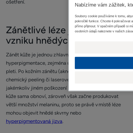
ošetření.
Nabízíme vám zážitek, kt
Soubory cookie používáme k tomu, abych
pokročilé funkce. Chcete-li pokračovat 
Zánětlivé léze jako příčina
přímo přijmout. V opačném případě si m
osobních údajů naleznete v našich zása
vzniku hnědých skvrn
Zánět kůže je jednou z hlavních příčin vzniku
hyperpigmentace, zejména u lidí s tmavou barvou
pleti. Po kožním zánětu (akné, ekzém, psoriáza,
chemický peeling či laserové ošetření) nebo
jakémkoliv jiném poškození (popálení, oděrka atd.) se
kůže sama obnoví, zároveň však začne produkovat
větší množství melaninu, proto se právě v místě léze
mohou objevit hnědé skvrny nebo
hyperpigmentovaná jizva
.