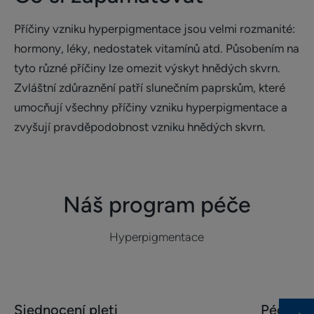
Příčiny vzniku hyperpigmentace jsou velmi rozmanité:
hormony, léky, nedostatek vitamínů atd. Působením na
tyto různé příčiny lze omezit výskyt hnědých skvrn.
Zvláštní zdůraznění patří slunečním paprskům, které
umocňují všechny příčiny vzniku hyperpigmentace a
zvyšují pravděpodobnost vzniku hnědých skvrn.
Náš program péče
Hyperpigmentace
Bližší
Bližší
Sjednocení pleti
Péče o o