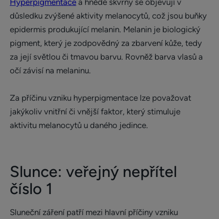
Hyperpigmentace
a hnědé skvrny se objevují v
důsledku zvýšené aktivity melanocytů, což jsou buňky
epidermis produkující melanin. Melanin je biologický
pigment, který je zodpovědný za zbarvení kůže, tedy
za její světlou či tmavou barvu. Rovněž barva vlasů a
očí závisí na melaninu.
Za příčinu vzniku hyperpigmentace lze považovat
jakýkoliv vnitřní či vnější faktor, který stimuluje
aktivitu melanocytů u daného jedince.
Slunce: veřejný nepřítel
číslo 1
Sluneční záření patří mezi hlavní příčiny vzniku