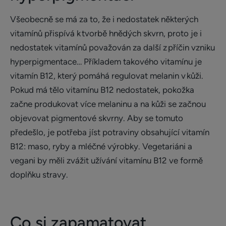
Všeobecně se má za to, že i nedostatek některých
vitamínů přispívá k tvorbě hnědých skvrn, proto je i
nedostatek vitamínů považován za další z příčin vzniku
hyperpigmentace… Příkladem takového vitamínu je
vitamín B12, který pomáhá regulovat melanin v kůži.
Pokud má tělo vitamínu B12 nedostatek, pokožka
začne produkovat více melaninu a na kůži se začnou
objevovat pigmentové skvrny. Aby se tomuto
předešlo, je potřeba jíst potraviny obsahující vitamín
B12: maso, ryby a mléčné výrobky. Vegetariáni a
vegani by měli zvážit užívání vitamínu B12 ve formě
doplňku stravy.
Co si zapamatovat