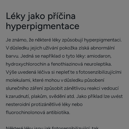
Léky jako příčina
hyperpigmentace
Je známo, že některé léky způsobují hyperpigmentaci.
V důsledku jejich užívání pokožka získá abnormální
barvu. Jedná se například o tyto léky: amiodaron,
hydroxychlorochin a fenothiazinová neuroleptika.
Výše uvedená léčiva si nepleťte s fotosenzibilizujícími
molekulami, které mohou v důsledku působení
slunečního záření způsobit zánětlivou reakci vedoucí
k zarudnutí, plakům, svědění atd. Jako příklad lze uvést
nesteroidní protizánětlivé léky nebo
fluorochinolonová antibiotika.
Některé léky jsou jak fotosenzibilizující, tak