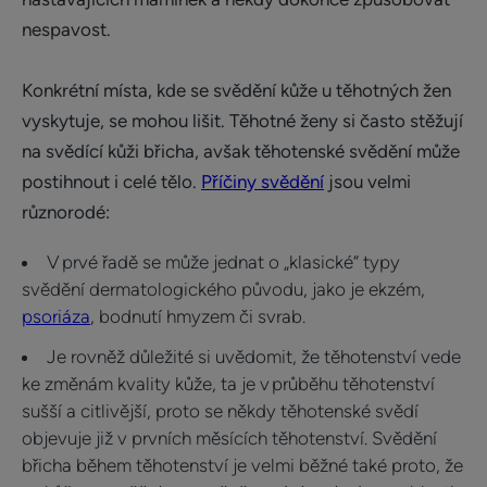
nespavost.
Konkrétní místa, kde se svědění kůže u těhotných žen
vyskytuje, se mohou lišit. Těhotné ženy si často stěžují
na svědící kůži břicha, avšak těhotenské svědění může
postihnout i celé tělo.
Příčiny svědění
jsou velmi
různorodé:
V prvé řadě se může jednat o „klasické“ typy
svědění dermatologického původu, jako je ekzém,
psoriáza
, bodnutí hmyzem či svrab.
Je rovněž důležité si uvědomit, že těhotenství vede
ke změnám kvality kůže, ta je v průběhu těhotenství
sušší a citlivější, proto se někdy těhotenské svědí
objevuje již v prvních měsících těhotenství. Svědění
břicha během těhotenství je velmi běžné také proto, že