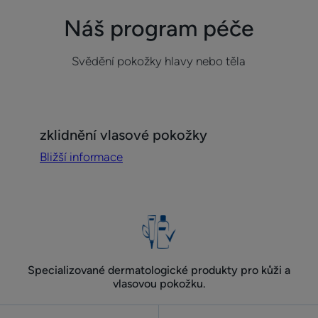
Náš program péče
Svědění pokožky hlavy nebo těla
Bližší
zklidnění vlasové pokožky
informace
Bližší informace
zklidnění
vlasové
pokožky
Specializované dermatologické produkty pro kůži a
vlasovou pokožku.