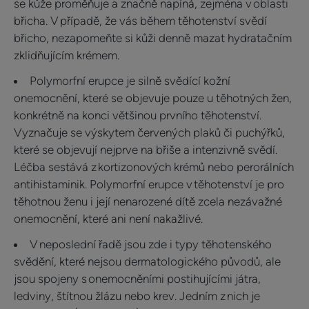
se kůže proměňuje a značně napíná, zejména v oblasti
břicha. V případě, že vás během těhotenství svědí
břicho, nezapomeňte si kůži denně mazat hydratačním
zklidňujícím krémem.
Polymorfní erupce je silně svědící kožní
onemocnění, které se objevuje pouze u těhotných žen,
konkrétně na konci většinou prvního těhotenství.
Vyznačuje se výskytem červených plaků či puchýřků,
které se objevují nejprve na břiše a intenzivně svědí.
Léčba sestává z kortizonových krémů nebo perorálních
antihistaminik. Polymorfní erupce v těhotenství je pro
těhotnou ženu i její nenarozené dítě zcela nezávažné
onemocnění, které ani není nakažlivé.
V neposlední řadě jsou zde i typy těhotenského
svědění, které nejsou dermatologického původů, ale
jsou spojeny s onemocněními postihujícími játra,
ledviny, štítnou žlázu nebo krev. Jedním z nich je