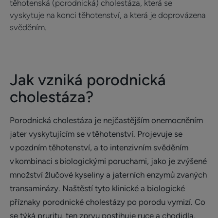
těhotenská (porodnická) cholestáza, která se
vyskytuje na konci těhotenství, a která je doprovázena
svěděním.
Jak vzniká porodnická
cholestáza?
Porodnická cholestáza je nejčastějším onemocněním
jater vyskytujícím se v těhotenství. Projevuje se
v pozdním těhotenství, a to intenzivním svěděním
v kombinaci s biologickými poruchami, jako je zvýšené
množství žlučové kyseliny a jaterních enzymů zvaných
transaminázy. Naštěstí tyto klinické a biologické
příznaky porodnické cholestázy po porodu vymizí. Co
se týká pruritu, ten zprvu postihuje ruce a chodidla,