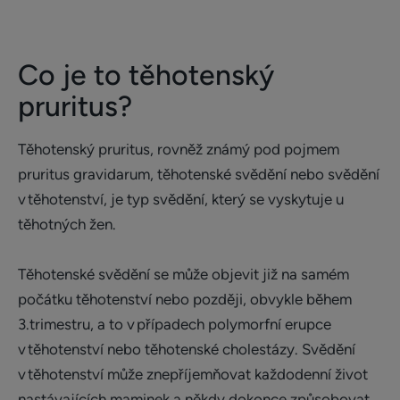
Co je to těhotenský
pruritus?
Těhotenský pruritus, rovněž známý pod pojmem
pruritus gravidarum, těhotenské svědění nebo svědění
v těhotenství, je typ svědění, který se vyskytuje u
těhotných žen.
Těhotenské svědění se může objevit již na samém
počátku těhotenství nebo později, obvykle během
3.trimestru, a to v případech polymorfní erupce
v těhotenství nebo těhotenské cholestázy. Svědění
v těhotenství může znepříjemňovat každodenní život
nastávajících maminek a někdy dokonce způsobovat