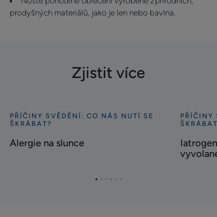
Noste pohodlné oblečení vyrobené z přírodních,
prodyšných materiálů, jako je len nebo bavlna.
Zjistit více
PŘÍČINY SVĚDĚNÍ: CO NÁS NUTÍ SE
PŘÍČINY
Bližší
Bližší
ŠKRÁBAT?
ŠKRÁBA
informace
informace
Alergie na slunce
Iatrogen
Alergie
Iatrogenní
vyvolan
na
pruritus
slunce
neboli
svědění
Přejít
Přejít
Přejít
Přejít
Přejít
Přejít
vyvolané
na
na
na
na
na
na
položku
položku
položku
položku
položku
položku
léky
1
2
3
4
5
6