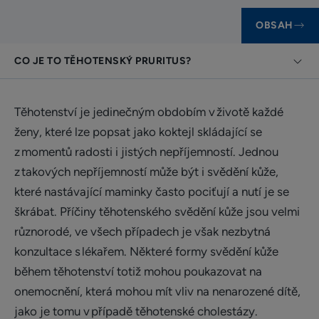
OBSAH
CO JE TO TĚHOTENSKÝ PRURITUS?
Těhotenství je jedinečným obdobím v životě každé
ženy, které lze popsat jako koktejl skládající se
z momentů radosti i jistých nepříjemností. Jednou
z takových nepříjemností může být i svědění kůže,
které nastávající maminky často pociťují a nutí je se
škrábat. Příčiny těhotenského svědění kůže jsou velmi
různorodé, ve všech případech je však nezbytná
konzultace s lékařem. Některé formy svědění kůže
během těhotenství totiž mohou poukazovat na
onemocnění, která mohou mít vliv na nenarozené dítě,
jako je tomu v případě těhotenské cholestázy.