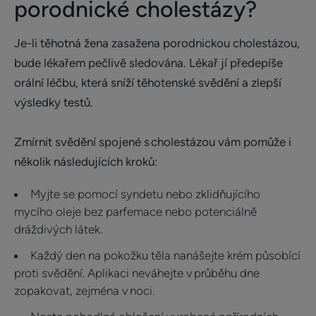
porodnické cholestázy?
Je-li těhotná žena zasažena porodnickou cholestázou,
bude lékařem pečlivě sledována. Lékař jí předepíše
orální léčbu, která sníží těhotenské svědění a zlepší
výsledky testů.
Zmírnit svědění spojené s cholestázou vám pomůže i
několik následujících kroků:
Myjte se pomocí syndetu nebo zklidňujícího
mycího oleje bez parfemace nebo potenciálně
dráždivých látek.
Každý den na pokožku těla nanášejte krém působící
proti svědění. Aplikaci neváhejte v průběhu dne
zopakovat, zejména v noci.