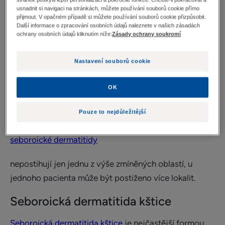
postiženy seboroickou
usnadnit si navigaci na stránkách, můžete používání souborů cookie přímo
dermatitidou
přijmout. V opačném případě si můžete používání souborů cookie přizpůsobit.
Další informace o zpracování osobních údajů naleznete v našich zásadách
ochrany osobních údajů kliknutím níže:
Zásady ochrany soukromí
Projevy onemocnění jsou přítomny v seboroické
predilekci. Jedná se o oblasti s největším výskytem
Nastavení souborů cookie
mazových žláz, které maz taky produkují. Jedná se
především o oblast kštice, nasolabiálních rýh, obočí a
OK
oblast mezi obočím (centrální partie čela) a také je
Pouze to nejdůležitější
postižen trup. Projevy
seboroické dermatitidy
nepostihují jen jednu z výše zmíněných oblastí, u
jednoho pacienta může být postiženo více lokalit.
Seboroická dermatitida kštice
Seboroická dermatitida kštice
je nejčastější formou