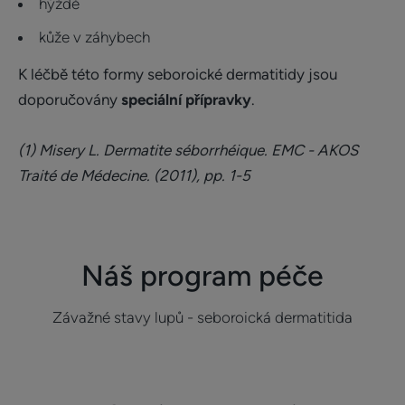
hýždě
kůže v záhybech
K léčbě této formy seboroické dermatitidy jsou
doporučovány
speciální přípravky
.
(1) Misery L. Dermatite séborrhéique. EMC - AKOS
Traité de Médecine. (2011), pp. 1-5
Náš program péče
Závažné stavy lupů - seboroická dermatitida
Bližší