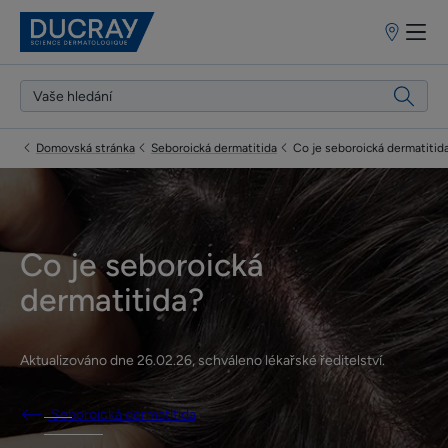
Prodejní
místa
Domovská stránka
Seboroická dermatitida
Co je seboroická dermatitid
Co je seboroická
dermatitida?
Aktualizováno dne
26.02.26
, schváleno
lékařské ředitelství
.
Seboroická dermatitida