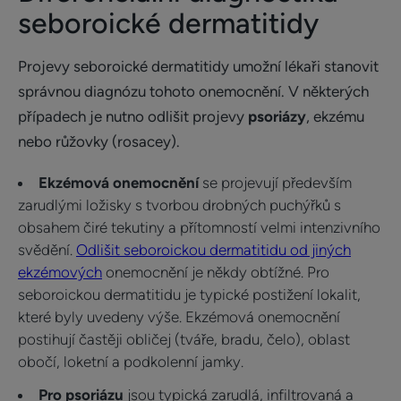
seboroické dermatitidy
Projevy seboroické dermatitidy umožní lékaři stanovit
správnou diagnózu tohoto onemocnění. V některých
případech je nutno odlišit projevy
psoriázy
, ekzému
nebo růžovky (rosacey).
Ekzémová onemocnění
se projevují především
zarudlými ložisky s tvorbou drobných puchýřků s
obsahem čiré tekutiny a přítomností velmi intenzivního
svědění.
Odlišit seboroickou dermatitidu od jiných
ekzémových
onemocnění je někdy obtížné. Pro
seboroickou dermatitidu je typické postižení lokalit,
které byly uvedeny výše. Ekzémová onemocnění
postihují častěji obličej (tváře, bradu, čelo), oblast
obočí, loketní a podkolenní jamky.
Pro psoriázu
jsou typická zarudlá, infiltrovaná a