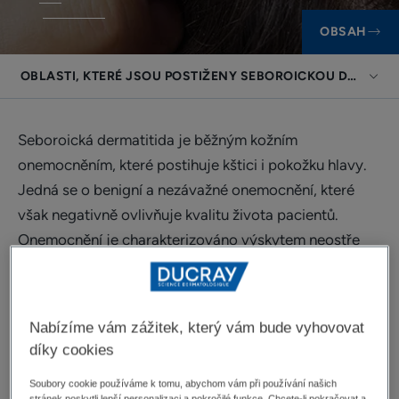
OBSAH
OBLASTI, KTERÉ JSOU POSTIŽENY SEBOROICKOU DERMATI
Seboroická dermatitida je běžným kožním
onemocněním, které postihuje kštici i pokožku hlavy.
Jedná se o benigní a nezávažné onemocnění, které
však negativně ovlivňuje kvalitu života pacientů.
Onemocnění je charakterizováno výskytem neostře
ohraničených, červených ložisek, které jsou pokryty
bílými nebo žlutými šupinami, vlasy jsou mastné.
Nabízíme vám zážitek, který vám bude vyhovovat
díky cookies
Oblasti, které jsou
Soubory cookie používáme k tomu, abychom vám při používání našich
stránek poskytli lepší personalizaci a pokročilé funkce. Chcete-li pokračovat a