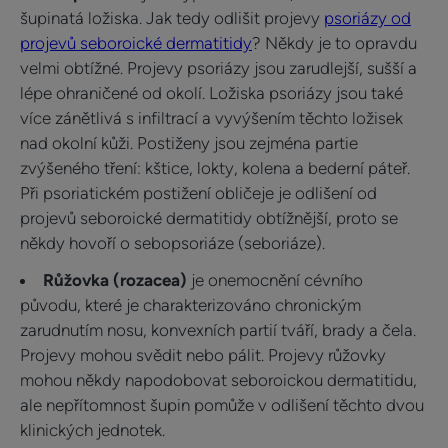
šupinatá ložiska. Jak tedy odlišit projevy
psoriázy od
projevů seboroické dermatitidy
? Někdy je to opravdu
velmi obtížné. Projevy psoriázy jsou zarudlejší, sušší a
lépe ohraničené od okolí. Ložiska psoriázy jsou také
více zánětlivá s infiltrací a vyvýšením těchto ložisek
nad okolní kůži. Postiženy jsou zejména partie
zvýšeného tření: kštice, lokty, kolena a bederní páteř.
Při psoriatickém postižení obličeje je odlišení od
projevů seboroické dermatitidy obtížnější, proto se
někdy hovoří o sebopsoriáze (seboriáze).
Růžovka (rozacea)
je onemocnění cévního
původu, které je charakterizováno chronickým
zarudnutím nosu, konvexních partií tváří, brady a čela.
Projevy mohou svědit nebo pálit. Projevy růžovky
mohou někdy napodobovat seboroickou dermatitidu,
ale nepřítomnost šupin pomůže v odlišení těchto dvou
klinických jednotek.