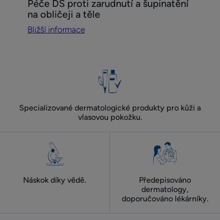
Péče DS proti zarudnutí a šupinatění
informace
na obličeji a těle
Péče
Bližší informace
DS
proti
zarudnutí
a šupinatění
na
obličeji
a těle
Specializované dermatologické produkty pro kůži a
vlasovou pokožku.
Náskok díky vědě.
Předepisováno
dermatology,
doporučováno lékárníky.