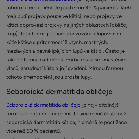
tohoto onemocnění. Je postiženo 95 % pacientů, kteří
mají buď projevy pouze ve kštici, nebo projevy ve
kštici doprovází projevy na jiných oblastech (obličej,
trup). Tato forma je charakterizována olupováním
kůže kštice s přítomností žlutých, mastných,
mazlavých a pevně lpějících lupů ve kštici. Často je
také přítomna nadměrná tvorba mazu se zmaštěním
vlasů, zarudnutí kůže a její svědění. Mírnou formou
tohoto onemocnění jsou prosté lupy.
Seboroická dermatitida obličeje
Seboroická dermatitida obličeje
je nejviditelnější
formou tohoto onemocnění. Je sice méně častá než
seboroická dermatitida kštice, nicméně je postiženo
více než 60 % pacientů.