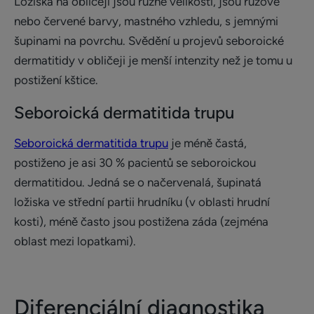
Ložiska na obličeji jsou různé velikosti, jsou růžové
nebo červené barvy, mastného vzhledu, s jemnými
šupinami na povrchu. Svědění u projevů seboroické
dermatitidy v obličeji je menší intenzity než je tomu u
postižení kštice.
Seboroická dermatitida trupu
Seboroická dermatitida trupu
je méně častá,
postiženo je asi 30 % pacientů se seboroickou
dermatitidou. Jedná se o načervenalá, šupinatá
ložiska ve střední partii hrudníku (v oblasti hrudní
kosti), méně často jsou postižena záda (zejména
oblast mezi lopatkami).
Diferenciální diagnostika