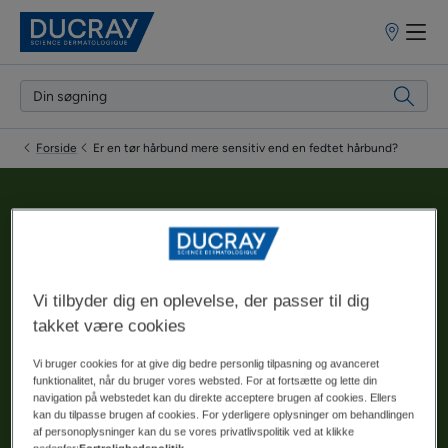
Forhandlere
Forside
Er en tør hårbund mere sensitiv end en fedtet hårbund?
Er en tør hårbund mere
sensitiv end en fedtet
Vi tilbyder dig en oplevelse, der passer til dig
hårbund?
takket være cookies
Vi bruger cookies for at give dig bedre personlig tilpasning og avanceret
funktionalitet, når du bruger vores websted. For at fortsætte og lette din
Opdateret den
28.02.2024
, godkendt af
vores medicinske
navigation på webstedet kan du direkte acceptere brugen af cookies. Ellers
DUCRAY-eksperter
.
kan du tilpasse brugen af cookies. For yderligere oplysninger om behandlingen
af personoplysninger kan du se vores privatlivspolitik ved at klikke