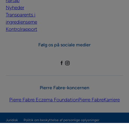
hårtab
Nyheder
Transparents i
ingredienserne
Kontrolrapport
Følg os på sociale medier
Pierre Fabre-koncernen
Pierre Fabre Eczema Foundation
Pierre Fabre
Karriere
Juridisk
Politik om beskyttelse af personlige oplysninger
Indstillinger for cookies