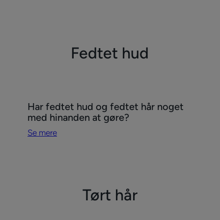
om
hår
til
til
til
til
normalt
skal
element
element
element
element
hår
du
1
2
3
4
have
Fedtet hud
en
skånsom
og
beskytte
plejerutin
Se
Har fedtet hud og fedtet hår noget
mere
med hinanden at gøre?
Har
Se mere
fedtet
hud
og
fedtet
hår
Tørt hår
noget
med