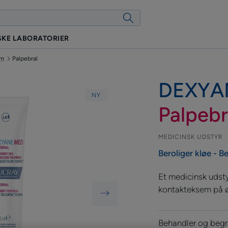
KE LABORATORIER
em
Palpebral
DEXYA
NY
Palpebr
MEDICINSK UDSTYR
Beroliger kløe - 
Et medicinsk udsty
kontakteksem på ø
Behandler og beg