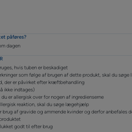
tet påføres?
e om dagen
R
ruges, hvis tuben er beskadiget
irkninger som følge af brugen af dette produkt, skal du søge
d, der er påvirket efter kræftbehandling
må ikke indtages)
 du er allergisk over for nogen af ingredienserne
allergisk reaktion, skal du søge lægehjælp
r brug af gravide og ammende kvinder og derfor anbefales det
 produktet
lukket godt til efter brug