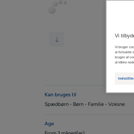
Vi tilby
Vi bruger coo
at fortsætte 
brugen af coo
at klikke ned
Indstilli
Kan bruges til
Spædbørn - Børn - Familie - Voksne
Age
From 3 måned(er)