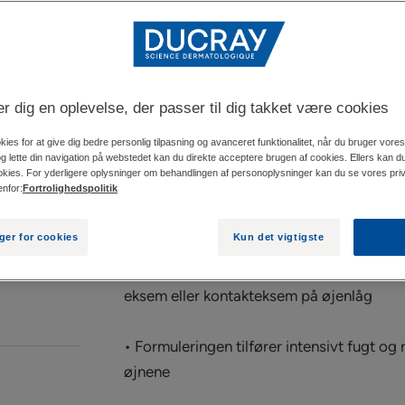
Behandler og beg
Slank applikatortube
der dig en oplevelse, der passer til dig takket være cookies
kies for at give dig bedre personlig tilpasning og avanceret funktionalitet, når du bruger vor
og lette din navigation på webstedet kan du direkte acceptere brugen af cookies. Ellers kan du
FIND EN FOR
kies. For yderligere oplysninger om behandlingen af personoplysninger kan du se vores priva
enfor:
Fortrolighedspolitik
nger for cookies
Kun det vigtigste
• DEXYANE MeD Palpebral er et medicinsk 
eksem eller kontakteksem på øjenlåg
• Formuleringen tilfører intensivt fugt og
øjnene