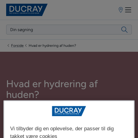
Forhandlere
Forside
Hvad er hydrering af huden?
Hvad er hydrering af
huden?
Opdateret den
28.02.2024
, godkendt af
vores medicinske
DUCRAY-eksperter
.
Vi tilbyder dig en oplevelse, der passer til dig
takket være cookies