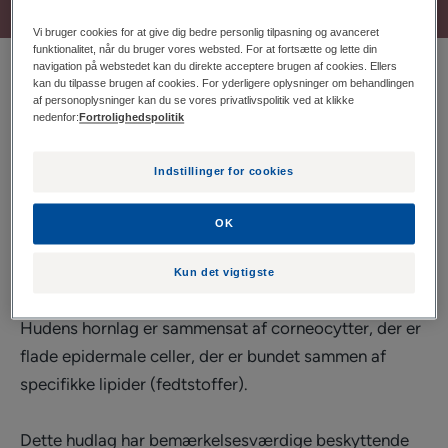
Vi bruger cookies for at give dig bedre personlig tilpasning og avanceret
funktionalitet, når du bruger vores websted. For at fortsætte og lette din
navigation på webstedet kan du direkte acceptere brugen af cookies. Ellers
Vores eksperter har besvaret jeres oftest stillede
kan du tilpasse brugen af cookies. For yderligere oplysninger om behandlingen
af personoplysninger kan du se vores privatlivspolitik ved at klikke
spørgsmål.
nedenfor:
Fortrolighedspolitik
Når vi taler om hydrering af huden, mener vi ikke
Indstillinger for cookies
huden som helhed, men det yderste lag af overhuden
(epidermis) kaldet stratum corneum eller hudens
OK
hornlag, som betegnes som hudbarrieren, hvis
funktion er at beskytte huden med påvirkninger fra
Kun det vigtigste
omgivelserne.
Hudens hornlag er sammensat af corneocytter, der er
flade epidermale celler, der er bundet sammen af
specifikke lipider (fedtstoffer).
Dette hudlag har bemærkelsesværdige beskyttende