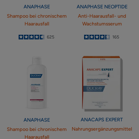
ANAPHASE
ANAPHASE
NEOPTIDE
Shampoo bei chronischem
Anti-Haarausfall- und
Haarausfall
Wachstumsserum
4.6
/
5
625
4.3
/
5
165
-
-
Shampoo
Nahrungsergänz
bei
chronischem
Haarausfall
ANACAPS
EXPERT
ANAPHASE
Nahrungsergänzungsmittel
Shampoo bei chronischem
Haarausfall