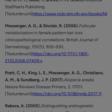
StatPearls Publishing.
[Textumbruch]
https://www.ncbi.nlm.nih.gov/books/NBK
Messenger, A. G., & Sinclair, R. (2006).
Follicular
miniaturization in female pattern hair loss:
clinicopathological correlations.
British Journal of
Dermatology, 155(5), 926–930.
[Textumbruch]
https://doi.org/10.1111/j.1365-
2133.2006.07409.x
Pratt, C. H., King, L. E., Messenger, A. G., Christiano,
A. M., & Sundberg, J. P. (2017).
Alopecia areata.
Nature Reviews Disease Primers, 3, 17011.
[Textumbruch]
https://doi.org/10.1038/nrdp.2017.11
Rebora, A. (2005).
Distinguishing androgenetic