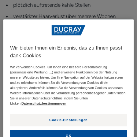
plötzlich auftretende kahle Stellen
verstärkter Haarverlust über mehrere Wochen
Nagelveränderungen wie kleine Grübchen oder Rillen,
insbesondere bei Alopecia areata (vgl. Pratt et al.,
2017)
Wir bieten Ihnen ein Erlebnis, das zu Ihnen passt
dank Cookies
Wann sollte Alopezie dermatologisch
abgeklärt werden?
Wir verwenden Cookies, um Ihnen eine bessere Personalisierung
(personalisierte Werbung, ...) und erweiterte Funktionen bei der Nutzung
unserer Website zu bieten. Um Ihre Navigation auf der Website fortzusetzen
Eine dermatologische Untersuchung ist
und zu erleichtern, können Sie die Verwendung von Cookies direkt
akzeptieren. Andernfalls können Sie die Verwendung von Cookies anpassen.
empfehlenswert, wenn:
Weitere Informationen über die Verarbeitung personenbezogener Daten finden
Sie in unserer Datenschutzrichtlinie, indem Sie unten
der Haarausfall länger als drei Monate anhält,
klicken:
Datenschutzbestimmungen
plötzlich kahle Stellen entstehen,
Cookie-Einstellungen
die Haardichte sichtbar abnimmt,
OK