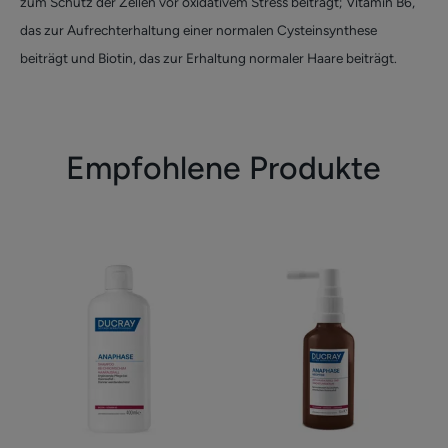
zum Schutz der Zellen vor oxidativem Stress beiträgt; Vitamin B6,
das zur Aufrechterhaltung einer normalen Cysteinsynthese
beiträgt und Biotin, das zur Erhaltung normaler Haare beiträgt.
Empfohlene Produkte
Shampoo
Anti-
bei
Haarausfall-
chronischem
und
Haarausfall
Wachstumsser