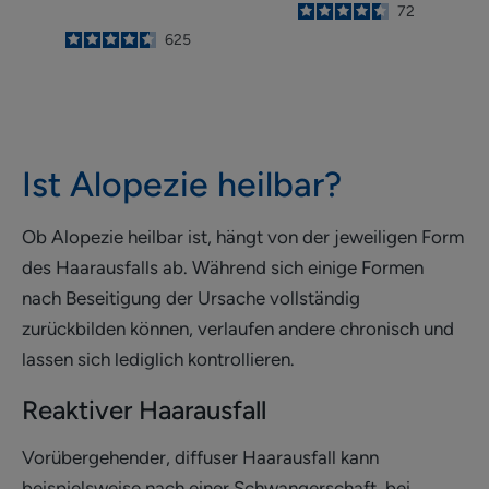
4.5
/
5
72
-
4.6
/
5
625
-
Ist Alopezie heilbar?
Ob Alopezie heilbar ist, hängt von der jeweiligen Form
des Haarausfalls ab. Während sich einige Formen
nach Beseitigung der Ursache vollständig
zurückbilden können, verlaufen andere chronisch und
lassen sich lediglich kontrollieren.
Reaktiver Haarausfall
Vorübergehender, diffuser Haarausfall kann
beispielsweise nach einer Schwangerschaft, bei