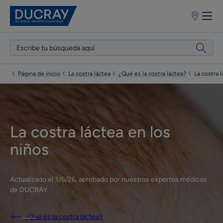
Puntos
de
venta
Página de inicio
La costra láctea
¿Qué es la costra láctea?
La costra 
La costra láctea en los
niños
Actualizado el
3/6/26
, aprobado por
nuestros expertos médicos
de DUCRAY
.
¿Qué es la costra láctea?