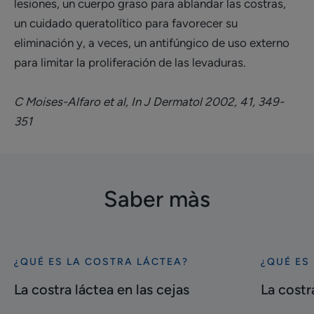
lesiones, un cuerpo graso para ablandar las costras,
un cuidado queratolítico para favorecer su
eliminación y, a veces, un antifúngico de uso externo
para limitar la proliferación de las levaduras.
C Moises-Alfaro et al, In J Dermatol 2002, 41, 349-
351
Saber màs
¿QUÉ ES LA COSTRA LÁCTEA?
¿QUÉ ES
Descubrir
Descubrir
La
La
La costra láctea en las cejas
La costr
costra
costra