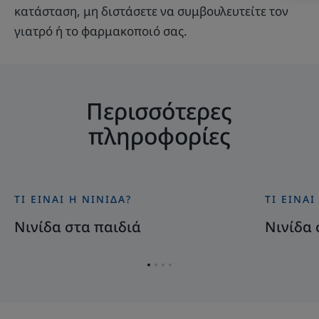
κατάσταση, μη διστάσετε να συμβουλευτείτε τον
γιατρό ή το φαρμακοποιό σας.
Περισσότερες
πληροφορίες
ΤΙ ΕΊΝΑΙ Η ΝΙΝΊΔΑ?
ΤΙ ΕΊΝΑΙ
Ανακαλύψτε
Ανακαλύψ
Νινίδα
Νινίδα
Νινίδα στα παιδιά
Νινίδα 
στα
στα
παιδιά
φρύδια
Go
Go
Go
Go
to
to
to
to
item
item
item
item
1
2
3
4