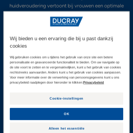
huidveroudering vertoont bij vrouwen een optimale
verzorging te bieden in het gezicht, bij de hals, de
decolleté of op de rug van de handen. De producten
werken doelgericht in om donkere vlekjes te vervagen
Wij bieden u een ervaring die bij u past dankzij
en om vroegtijdige tekenen van huidveroudering
cookies
tegen te gaan (donkere vlekjes, rimpels en verlies aan
stevigheid). De MELASCREEN
Wij gebruiken cookies om u tijdens het gebruik van onze site een betere
personalisatie en geavanceerde functionaliteit te bieden. Om uw navigatie op
huidverzorgingsproducten tegen foto-geïnduceerde
de site voort te zetten en te vergemakkelijken, kunt u het gebruik van cookies
huidveroudering zijn ideaal om de huid glad te maken
rechtstreeks aanvaarden. Anders kunt u het gebruik van cookies aanpassen.
Voor meer informatie over de verwerking van persoonsgegevens kunt u ons
en de nodige dagelijkse bescherming te bieden, maar
privacybeleid raadplegen door hieronder te klikken:
Privacybeleid
ook om de teint te corrigeren en weer egaal te maken.
Cookie-instellingen
Alle MELASCREEN
OK
Alleen het essentiële