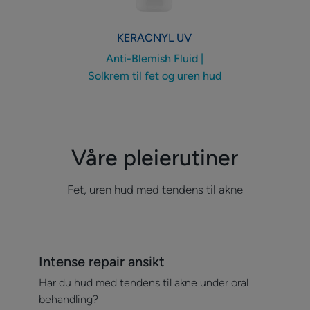
og
uren
KERACNYL
UV
hud
Anti-Blemish Fluid |
Solkrem til fet og uren hud
Våre pleierutiner
Fet, uren hud med tendens til akne
Finn
Intense repair ansikt
ut
Har du hud med tendens til akne under oral
mer
behandling?
Intense