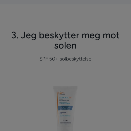
3. Jeg beskytter meg mot
solen
SPF 50+ solbeskyttelse
Anti-
Blemish
Fluid
|
Solkrem
til
fet