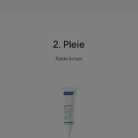
2. Pleie
Røde kviser
Anti-
blemishes
anti-
recurrence
care
|
Krem