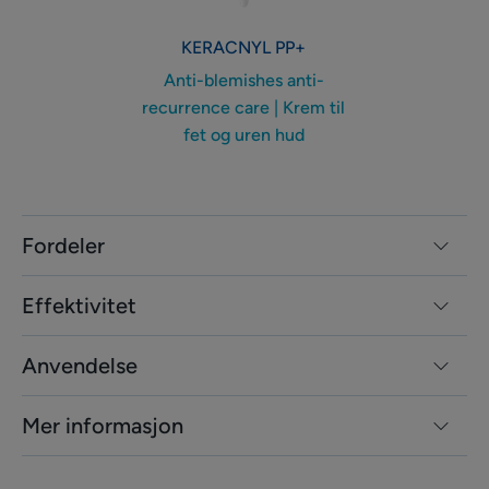
til
fet
KERACNYL
PP+
og
Anti-blemishes anti-
uren
recurrence care | Krem til
hud
fet og uren hud
Fordeler
Effektivitet
Anvendelse
Mer informasjon