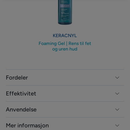
til
fet
og
uren
hud
KERACNYL
Foaming Gel | Rens til fet
og uren hud
Fordeler
Effektivitet
Anvendelse
Mer informasjon