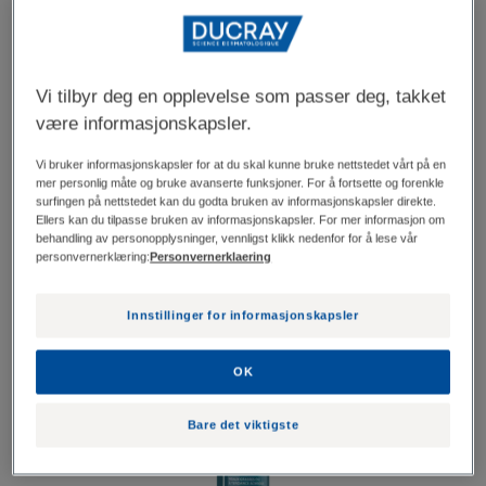
Vi tilbyr deg en opplevelse som passer deg, takket
være informasjonskapsler.
Vi bruker informasjonskapsler for at du skal kunne bruke nettstedet vårt på en
mer personlig måte og bruke avanserte funksjoner. For å fortsette og forenkle
surfingen på nettstedet kan du godta bruken av informasjonskapsler direkte.
Ellers kan du tilpasse bruken av informasjonskapsler. For mer informasjon om
1. Rens
behandling av personopplysninger, vennligst klikk nedenfor for å lese vår
personvernerklæring:
Personvernerklaering
Ansikt og kropp
Innstillinger for informasjonskapsler
OK
Foaming
Gel
Bare det viktigste
|
Rens