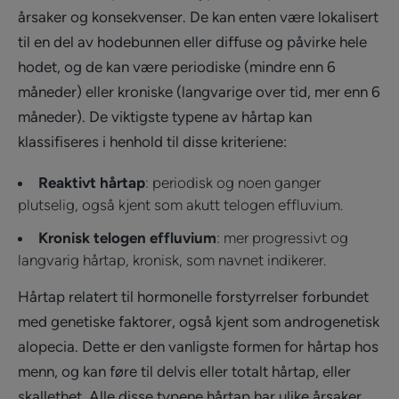
årsaker og konsekvenser. De kan enten være lokalisert
til en del av hodebunnen eller diffuse og påvirke hele
hodet, og de kan være periodiske (mindre enn 6
måneder) eller kroniske (langvarige over tid, mer enn 6
måneder). De viktigste typene av hårtap kan
klassifiseres i henhold til disse kriteriene:
Reaktivt hårtap
: periodisk og noen ganger
plutselig, også kjent som akutt telogen effluvium.
Kronisk telogen effluvium
: mer progressivt og
langvarig hårtap, kronisk, som navnet indikerer.
Hårtap relatert til hormonelle forstyrrelser forbundet
med genetiske faktorer, også kjent som androgenetisk
alopecia. Dette er den vanligste formen for hårtap hos
menn, og kan føre til delvis eller totalt hårtap, eller
skallethet. Alle disse typene hårtap har ulike årsaker