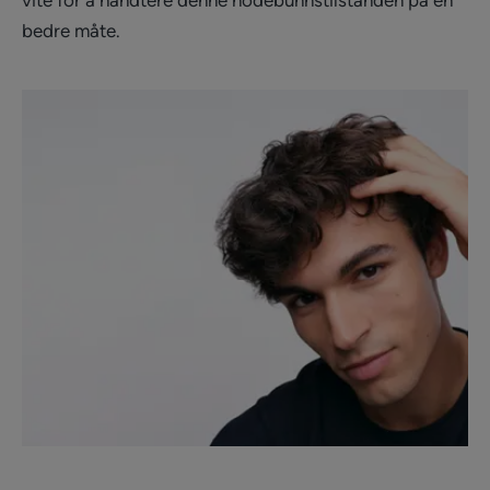
vite for å håndtere denne hodebunnstilstanden på en
bedre måte.