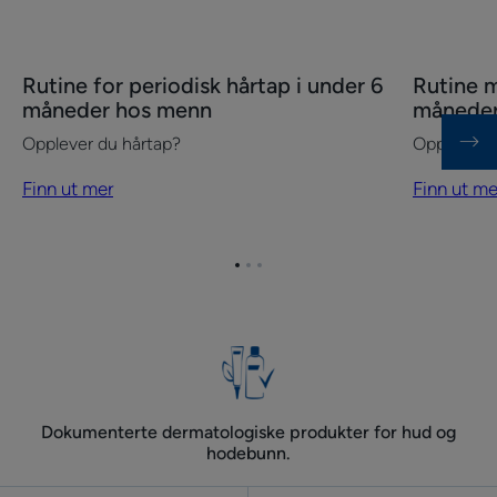
Finn
Finn
Rutine for periodisk hårtap i under 6
Rutine m
ut
ut
måneder hos menn
måneder
mer
mer
Opplever du hårtap?
Opplever d
Rutine
Rutine
for
mot
Finn ut mer
Finn ut me
periodisk
periodisk
hårtap
hårtap
i
i
Gå
Gå
Gå
under
under
til
til
til
element
element
element
6
6
1
2
3
måneder
måneder
hos
for
menn
kvinner
Dokumenterte dermatologiske produkter for hud og
hodebunn.