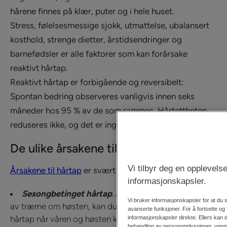
hårene finnes på klær, puter og i hele huset.
Stress, følelsesmessige sjokk, utmattelse, ubalansert
kosthold, strenge dietter, årstidsendringer og
barnefødsler er alle faktorer som kan forårsake
reaktivt hårtap.
Reaktivt hårtap er forbigående og reversibelt:
Spontan bedring observeres vanligvis innen seks
måneder hos 95 % av de som rammes. Hårtettheten
reduseres ikke, og det er ingen risiko for skallethet.
De ulike årsakene til reaktivt hårtap
Vi tilbyr deg en opplevel
Årsakene til hårtap
er svært forskjellige:
informasjonskapsler.
Sesongbetinget hårtap
. Akkurat som bladene faller
Vi bruker informasjonskapsler for at du
av trærne om høsten, kan du oppleve midlertidig
avanserte funksjoner. For å fortsette og
hårtap når våren og høsten kommer.
informasjonskapsler direkte. Ellers kan
behandling av personopplysninger, vennli