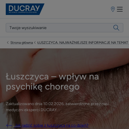
Punkty
sprzedaży
Strona główna
ŁUSZCZYCA, NAJWAŻNIEJSZE INFORMACJE NA TEMAT
Łuszczyca – wpływ na
psychikę chorego
Zaktualizowano dnia
10.02.2026
, zatwierdzone przez
nasi
medyczni eksperci DUCRAY
.
Jak radzić sobie z łuszczycą na co dzień?