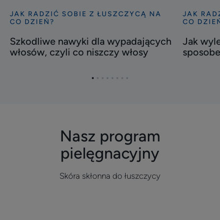
JAK RADZIĆ SOBIE Z ŁUSZCZYCĄ NA
JAK RAD
Odkryj
Odkryj
CO DZIEŃ?
CO DZIE
Szkodliwe
Jak
Szkodliwe nawyki dla wypadających
Jak wyl
nawyki
wyleczyć
włosów, czyli co niszczy włosy
sposob
dla
łuszczycę
wypadających
domowy
włosów,
sposobe
Przejdź
Przejdź
Przejdź
Przejdź
Przejdź
Przejdź
Przejdź
Przejdź
czyli
do
do
do
do
do
do
do
do
elementu
elementu
elementu
elementu
elementu
elementu
elementu
elementu
co
1
2
3
4
5
6
7
8
niszczy
włosy
Nasz program
pielęgnacyjny
Skóra skłonna do łuszczycy
Odkryj
Odkryj