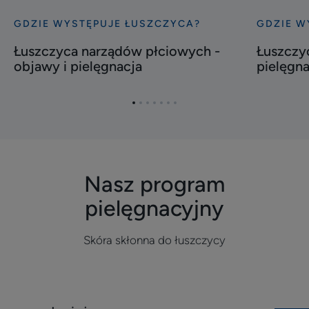
GDZIE WYSTĘPUJE ŁUSZCZYCA?
GDZIE W
Odkryj
Odkryj
Łuszczyca
Łuszczyc
Łuszczyca narządów płciowych -
Łuszczyc
narządów
paznokci
objawy i pielęgnacja
pielęgna
płciowych
-
-
objawy
Przejdź
Przejdź
Przejdź
Przejdź
Przejdź
Przejdź
Przejdź
objawy
i
do
do
do
do
do
do
do
i
pielęgnac
elementu
elementu
elementu
elementu
elementu
elementu
elementu
pielęgnacja
1
2
3
4
5
6
7
Nasz program
pielęgnacyjny
Skóra skłonna do łuszczycy
Odkryj
Odkryj