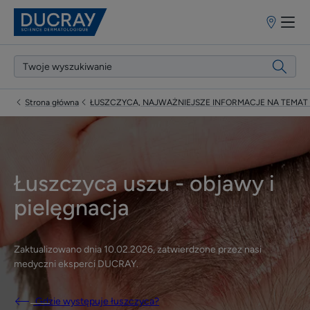
Punkty
sprzedaży
Strona główna
ŁUSZCZYCA, NAJWAŻNIEJSZE INFORMACJE NA TEMAT
Łuszczyca uszu - objawy i
pielęgnacja
Zaktualizowano dnia
10.02.2026
, zatwierdzone przez
nasi
medyczni eksperci DUCRAY
.
Gdzie występuje łuszczyca?