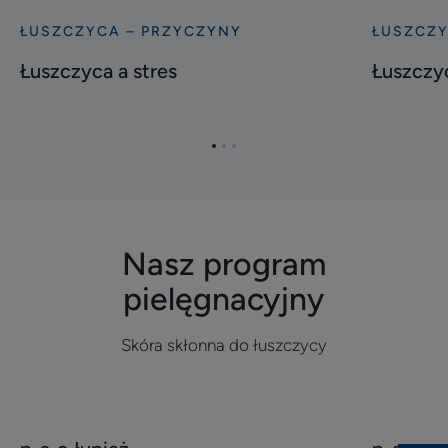
ŁUSZCZYCA – PRZYCZYNY
ŁUSZCZY
Odkryj
Odkryj
Łuszczyca
Łuszczyc
Łuszczyca a stres
Łuszczy
a
–
stres
choroba
zapalna
Przejdź
Przejdź
Przejdź
do
do
do
elementu
elementu
elementu
1
2
3
Nasz program
pielęgnacyjny
Skóra skłonna do łuszczycy
Odkryj
Odkryj