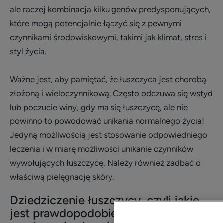
ale raczej kombinacja kilku genów predysponujących,
które mogą potencjalnie łączyć się z pewnymi
czynnikami środowiskowymi, takimi jak klimat, stres i
styl życia.
Ważne jest, aby pamiętać, że łuszczyca jest chorobą
złożoną i wieloczynnikową. Często odczuwa się wstyd
lub poczucie winy, gdy ma się łuszczycę, ale nie
powinno to powodować unikania normalnego życia!
Jedyną możliwością jest stosowanie odpowiedniego
leczenia i w miarę możliwości unikanie czynników
wywołujących łuszczycę. Należy również zadbać o
właściwą pielęgnację skóry.
Dziedziczenie łuszczycy, czyli jakie
jest prawdopodobieństwo