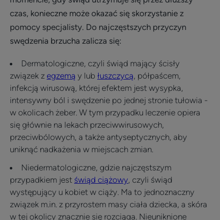
czas, konieczne może okazać się skorzystanie z
pomocy specjalisty. Do najczęstszych przyczyn
swędzenia brzucha zalicza się:
Dermatologiczne, czyli świąd mający ścisły
związek z
egzemą
y lub
łuszczycą
, półpaścem,
infekcją wirusową, której efektem jest wysypka,
intensywny ból i swędzenie po jednej stronie tułowia -
w okolicach żeber. W tym przypadku leczenie opiera
się głównie na lekach przeciwwirusowych,
przeciwbólowych, a także antyseptycznych, aby
uniknąć nadkażenia w miejscach zmian.
Niedermatologiczne, gdzie najczęstszym
przypadkiem jest
świąd ciążowy
, czyli świąd
występujący u kobiet w ciąży. Ma to jednoznaczny
związek m.in. z przyrostem masy ciała dziecka, a skóra
w tej okolicy znacznie się rozciąga. Nieuniknione