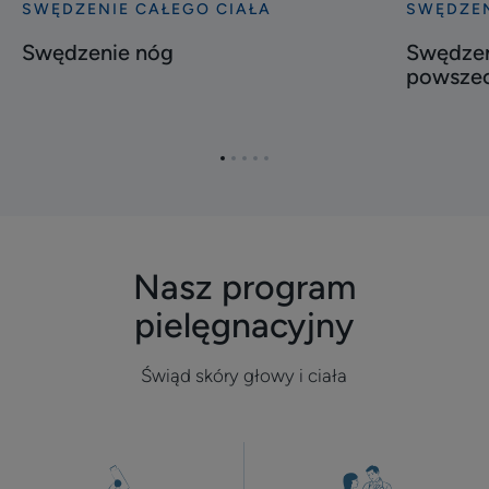
SWĘDZENIE CAŁEGO CIAŁA
SWĘDZEN
Odkryj
Odkryj
Swędzenie
Swędzeni
Swędzenie nóg
Swędzeni
nóg
dłoni
powszec
i
stóp,
czyli
Przejdź
Przejdź
Przejdź
Przejdź
Przejdź
powszech
do
do
do
do
do
problem
elementu
elementu
elementu
elementu
elementu
1
2
3
4
5
Nasz program
pielęgnacyjny
Świąd skóry głowy i ciała