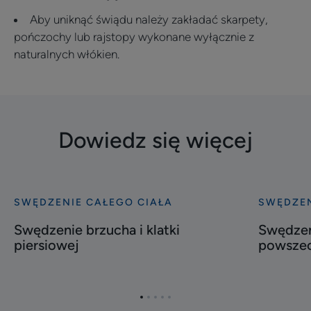
Aby uniknąć świądu należy zakładać skarpety,
pończochy lub rajstopy wykonane wyłącznie z
naturalnych włókien.
Dowiedz się więcej
SWĘDZENIE CAŁEGO CIAŁA
SWĘDZEN
Odkryj
Odkryj
Swędzenie
Swędzeni
Swędzenie brzucha i klatki
Swędzeni
brzucha
dłoni
piersiowej
powszec
i
i
klatki
stóp,
piersiowej
czyli
Przejdź
Przejdź
Przejdź
Przejdź
Przejdź
powszech