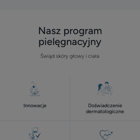
do
do
do
do
do
problem
elementu
elementu
elementu
elementu
elementu
1
2
3
4
5
Nasz program
pielęgnacyjny
Świąd skóry głowy i ciała
Innowacje
Doświadczenie
dermatologiczne