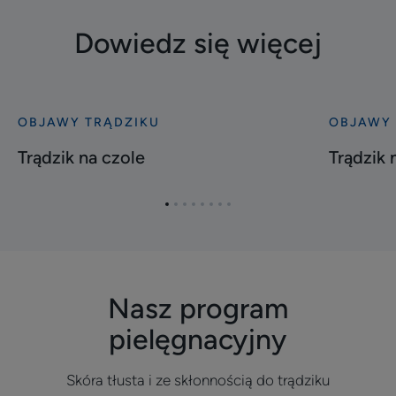
Dowiedz się więcej
OBJAWY TRĄDZIKU
OBJAWY 
Odkryj
Odkryj
Trądzik
Trądzik
Trądzik na czole
Trądzik 
na
na
czole
brodzie
Przejdź
Przejdź
Przejdź
Przejdź
Przejdź
Przejdź
Przejdź
Przejdź
do
do
do
do
do
do
do
do
elementu
elementu
elementu
elementu
elementu
elementu
elementu
elementu
1
2
3
4
5
6
7
8
Nasz program
pielęgnacyjny
Skóra tłusta i ze skłonnością do trądziku