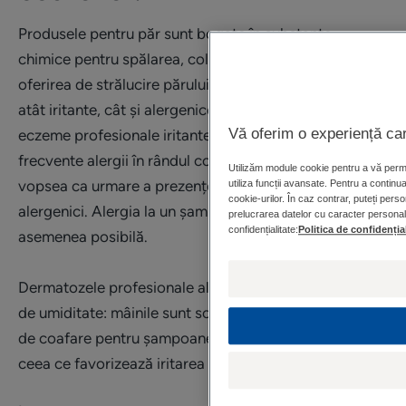
Produsele pentru păr sunt bogate în substanțe
chimice pentru spălarea, colorarea, fixarea sau
oferirea de strălucire părului. Aceste substanțe sunt
atât iritante, cât și alergenice, de unde riscul de
Vă oferim o experiență care
eczeme profesionale iritante și/sau alergice. Cele mai
frecvente alergii în rândul coafezelor sunt alergiile la
Utilizăm module cookie pentru a vă permit
vopsea ca urmare a prezenței pigmenților foarte
utiliza funcții avansate. Pentru a continua
cookie-urilor. În caz contrar, puteți perso
alergenici. Alergia la un șampon sau fixativ este de
prelucrarea datelor cu caracter personal, 
confidențialitate:
Politica de confidenția
asemenea posibilă.
Dermatozele profesionale ale coafezei sunt agravate
de umiditate: mâinile sunt scăldate în apă din bazinul
de coafare pentru șampoane și produse de îngrijire,
ceea ce favorizează iritarea mâinilor.