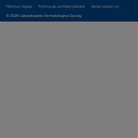
Mențiuni legale
Politica de confidențialitate
Setări cookie-uri
© 2026 Laboratoarele Dermatologice Ducray