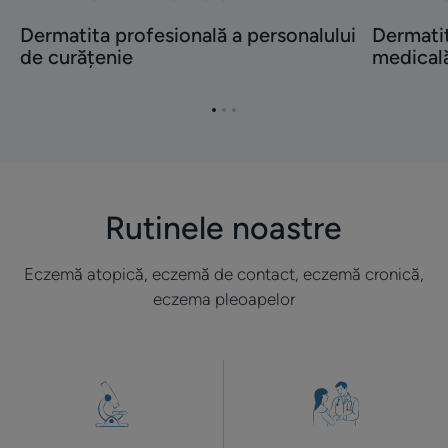
Descoperă
Descoper
Dermatita
Dermatita
Dermatita profesională a personalului
Dermatit
profesională
profesion
de curățenie
medical
a
în
personalului
profesia
Mergi
Mergi
Mergi
de
medicală
la
la
la
curățenie
elementul
elementul
elementul
1
2
3
Rutinele noastre
Eczemă atopică, eczemă de contact, eczemă cronică,
eczema pleoapelor