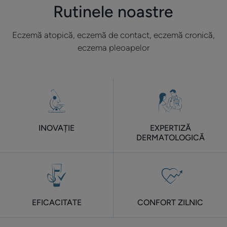
Rutinele noastre
(nu
vă
Eczemă atopică, eczemă de contact, eczemă cronică,
scărpinați
eczema pleoapelor
INOVAȚIE
EXPERTIZĂ
DERMATOLOGICĂ
EFICACITATE
CONFORT ZILNIC