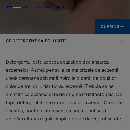
Viața de zi cu zi cu eczeme
CUPRINS
CE DETERGENT SĂ FOLOSIȚI?
Detergentul este adesea acuzat de declanșarea
eczemelor. Astfel, pentru a calma crizele de eczemă,
unele persoane schimbă mărcile o dată, de două ori,
chiar de trei ori... dar tot au eczemă! Trebuie să ne
amintim că eczema este de origine multifactorială. De
fapt, detergentul este rareori cauza eczemei. Cu toate
acestea, poate fi interesant să ținem cont și să
aplicăm câteva reguli simple despre detergent și rufe.