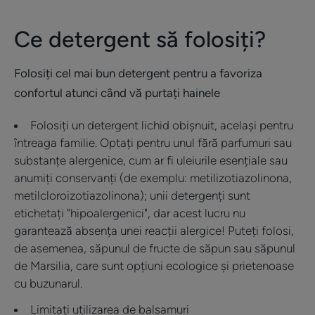
Ce detergent să folosiți?
Folosiți cel mai bun detergent pentru a favoriza
confortul atunci când vă purtați hainele
Folosiți un detergent lichid obișnuit, același pentru
întreaga familie. Optați pentru unul fără parfumuri sau
substanțe alergenice, cum ar fi uleiurile esențiale sau
anumiți conservanți (de exemplu: metilizotiazolinona,
metilcloroizotiazolinona); unii detergenți sunt
etichetați "hipoalergenici", dar acest lucru nu
garantează absența unei reacții alergice! Puteți folosi,
de asemenea, săpunul de fructe de săpun sau săpunul
de Marsilia, care sunt opțiuni ecologice și prietenoase
cu buzunarul.
Limitați utilizarea de balsamuri