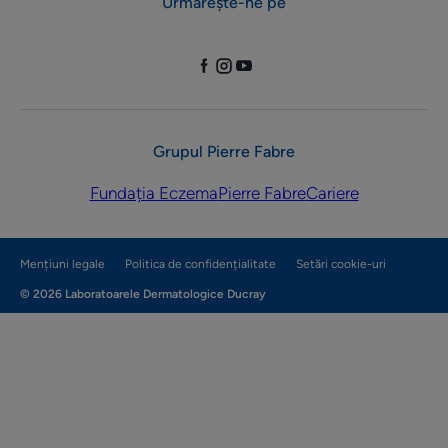
Urmărește-ne pe
Grupul Pierre Fabre
Fundația Eczema
Pierre Fabre
Cariere
Mențiuni legale
Politica de confidențialitate
Setări cookie-uri
© 2026 Laboratoarele Dermatologice Ducray