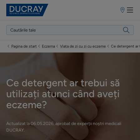
Puncte
de
vânzare
Pagina de start
Eczema
Viața de zi cu zi cu eczeme
Ce detergent ar t
Ce detergent ar trebui să
utilizați atunci când aveți
eczeme?
Actualizat la
06.05.2026
, aprobat de
experții noștri medicali
DUCRAY
.