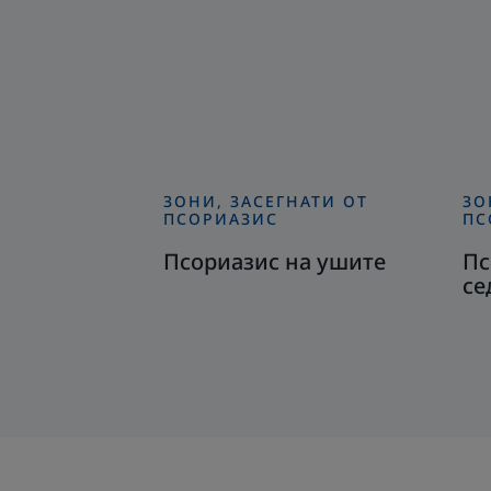
ЗОНИ, ЗАСЕГНАТИ ОТ
ЗО
Открийте
От
ПСОРИАЗИС
ПС
Псориазис
Пс
Псориазис на ушите
Пс
на
на
се
ушите
гъ
и
се