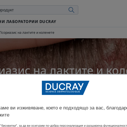
И ЛАБОРАТОРИИ DUCRAY
Псориазис на лактите и коленете
иазис на лактите и кол
ирано на
10.02.26 г.
, одобрено от
нашите медицински експерти 
Зони, засегнати от псориазис
аме ви изживяване, което е подходящо за вас, благодар
ките
"бисквитки", за да ви осигурим по-добра персонализация и разширена функционалност,