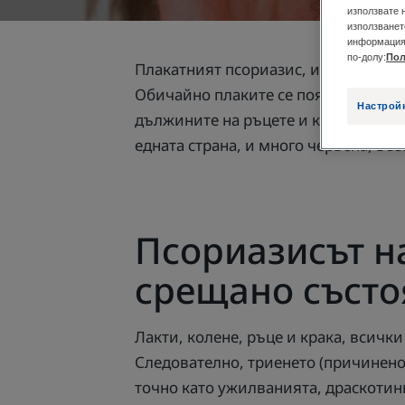
използвате 
използванет
информация 
по-долу:
Пол
Плакатният псориазис, известен същ
Обичайно плаките се появяват по с
Настрой
дължините на ръцете и краката. Пла
едната страна, и много червена, въз
Псориазисът на
срещано състо
Лакти, колене, ръце и крака, всички
Следователно, триенето (причинено о
точно като ужилванията, драскотини