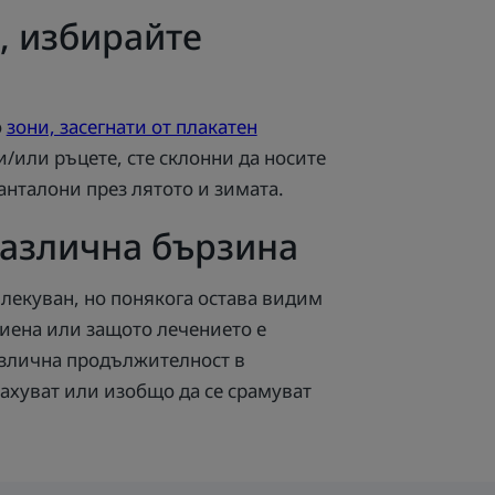
, избирайте
о
зони, засегнати от плакатен
и/или ръцете, сте склонни да носите
анталони през лятото и зимата.
различна бързина
е лекуван, но понякога остава видим
гиена или защото лечението е
различна продължителност в
рахуват или изобщо да се срамуват