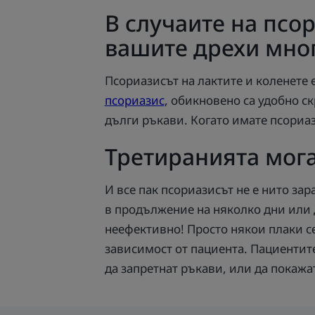
В случаите на псор
вашите дрехи мно
Псориазисът на лактите и коленете 
псориазис
, обикновено са удобно ск
дълги ръкави. Когато имате псориаз
Третиранията мога
И все пак псориазисът не е нито зар
в продължение на няколко дни или 
неефективно! Просто някои плаки се
зависимост от пациента. Пациентите
да запретнат ръкави, или да покажат