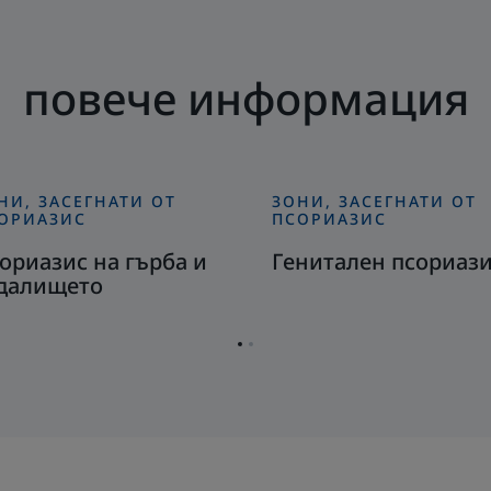
повече информация
НИ, ЗАСЕГНАТИ ОТ
ЗОНИ, ЗАСЕГНАТИ ОТ
крийте
Открийте
ОРИАЗИС
ПСОРИАЗИС
ориазис
Генитален
ориазис на гърба и
Генитален псориаз
псориазис
далището
рба
далището
Отидете
Отидете
на
на
страница
страница
1
2