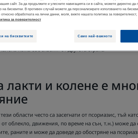
нашия сайт. За да продължите и улесните навигацията си в сайта, можете директно да
о на бисквитки. В противен случай можете да персонализирате използването на бискви
относно обработката на лични данни, моля, вижте нашата политика за поверителност, 
итика за поверителност
о като псориазис вулгарис, е най-честата форма на пс
иметричен начин вляво и вдясно, особено на лактите 
ки на бисквитките
Само най-важното
ките се различават по размер, но винаги са много добр
палена кожа със сквами от другата страна
 лакти и колене е мно
яние
 тези области често са засегнати от псориазис, тъй кат
т облекло, движения, по време на сън, т.н.) може да 
те, раните и може да доведе до обостряне на псориаз