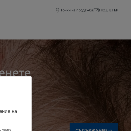
Точки на продажба
НЮЗЛЕТЪР
енете
на DUCRAY
.
ение на
СЪДЪРЖАНИЕ
 когато