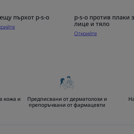
крийте
Открийте
ещу пърхот p-s-o
p-s-o против плаки 
ещу
p-
лице и тяло
крийте
рхот
s-
Открийте
o
против
плаки
за
лице
и
тяло
а кожа и
Предписвани от дерматолози и
На
препоръчвани от фармацевти