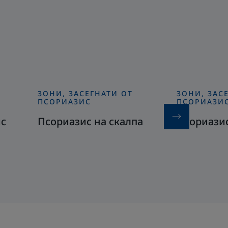
ЗОНИ, ЗАСЕГНАТИ ОТ
ЗОНИ, ЗАС
Открийте
Открийте
ПСОРИАЗИС
ПСОРИАЗИ
Псориазис
Псориазис
ис
Псориазис на скалпа
Псориазис
на
на
скалпа
лицето