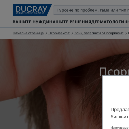
ВАШИТЕ НУЖДИ
НАШИТЕ РЕШЕНИЯ
ДЕРМАТОЛОГИЧН
Начална страница
Псориазисът
Зони, засегнати от псориазис
Псор
Актуализ
Предлаг
бисквит
Използваме 