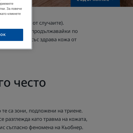
 приемете
тки. За повече
като кликнете
ориазис (80% от случаите).
и коленете, и продължавайки по
OK
е очертани, със здрава кожа от
го често
о те са зони, подложени на триене.
се разглежда като травма на кожата,
ис съгласно феномена на Кьобнер.