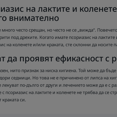
иазис на лактите и коленете
го внимателно
е много често срещан, но често не се „вижда“. Повечет
рити под дрехите. Когато имате псориазис на лактите 
ис на коленете и/или краката, сте склонни да носите п
т да проявят ефикасност с 
азен, нито признак за ниска хигиена. Той може да бъд
дори седмици. Но това не е причинено от липса на хи
 лекуват по-дълго от други и лечението може да е с 
 с псориазис на лактите и коленете не трябва да се ст
 краката си.