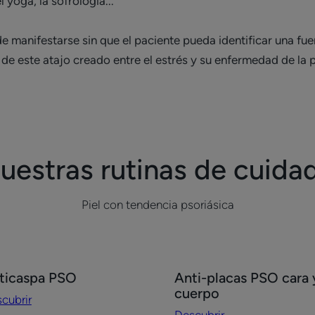
 yoga, la sofrología...
e manifestarse sin que el paciente pueda identificar una fue
de este atajo creado entre el estrés y su enfermedad de la p
uestras rutinas de cuida
Piel con tendencia psoriásica
cubrir
Descubrir
ticaspa PSO
Anti-placas PSO cara 
icaspa
Anti-
cuerpo
cubrir
O
placas