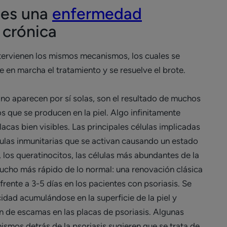
s es una
enfermedad
crónica
tervienen los mismos mecanismos, los cuales se
en marcha el tratamiento y se resuelve el brote.
 no aparecen por sí solas, son el resultado de muchos
 que se producen en la piel. Algo infinitamente
cas bien visibles. Las principales células implicadas
élulas inmunitarias que se activan causando un estado
, los queratinocitos, las células más abundantes de la
mucho más rápido de lo normal: una renovación clásica
frente a 3-5 días en los pacientes con psoriasis. Se
cidad acumulándose en la superficie de la piel y
n de escamas en las placas de psoriasis. Algunas
ismos detrás de la psoriasis sugieren que se trata de