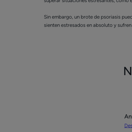
superar situaciones estresantes, como el
Sin embargo, un brote de psoriasis pued
sienten estresados en absoluto y sufren 
N
Des
An
Ant
Des
PS