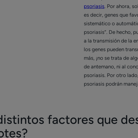
psoriasis
. Por ahora, s
es decir, genes que fav
sistemático o automáti
psoriasis”. De hecho, p
a la transmisión de la 
los genes pueden trans
más, ¡no se trata de al
de antemano, ni al conc
psoriasis. Por otro lado
psoriasis podrán maneja
distintos factores que d
otes?