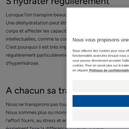
S’hydrater régulièrement
Lorsque l’on transpire beaucoup, on se déshydrate.
Une déshydratation peut être très dangereuse pour le
corps et affecter les capacités physiques voire
intellectuelles, comme la concentration par exemple.
Nous vous proposons une 
C’est pourquoi il est très important de s’hydrater
Nous utilisons des cookies pour vous offr
régulièrement particulièrement lorsque l’on souffre
fonctionnalités avancées lorsque vous util
vous pouvez directement accepter l'utilis
d’hyperhidrose.
cookies. Pour en savoir plus sur le trait
en cliquant:
Politique de confidentialit
A chacun sa transpiration
Nous ne transpirons pas tous de la même manière.
Nous sommes plus ou moins sensibles à la chaleur, à
l’effort fourni, au stress et enfin la génétique peut
également faire la différence. En effet, il a été