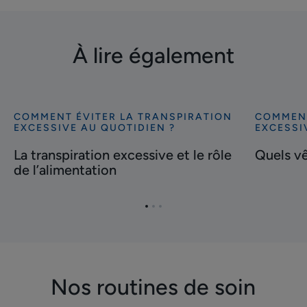
À lire également
COMMENT ÉVITER LA TRANSPIRATION
COMMENT
Découvrir
Découvrir
EXCESSIVE AU QUOTIDIEN ?
EXCESSI
La
Quels
La transpiration excessive et le rôle
Quels vê
transpiration
vêtement
de l’alimentation
excessive
anti-
et
transpiran
le
?
Aller
Aller
Aller
rôle
à
à
à
l'item
l'item
l'item
de
1
2
3
l’alimentation
Nos routines de soin