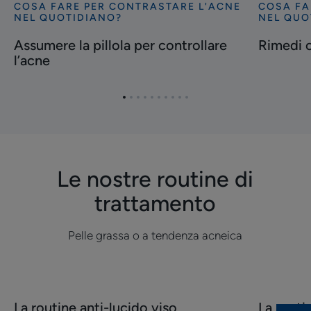
COSA FARE PER CONTRASTARE L'ACNE
COSA FA
Scopri
Scopri
NEL QUOTIDIANO?
NEL QUO
Assumere
Rimedi
Assumere la pillola per controllare
Rimedi o
la
omeopati
l’acne
pillola
per
per
l’acne
controllare
Vai
Vai
Vai
Vai
Vai
Vai
Vai
Vai
Vai
Vai
l’acne
all'elemento
all'elemento
all'elemento
all'elemento
all'elemento
all'elemento
all'elemento
all'elemento
all'elemento
all'elemento
1
2
3
4
5
6
7
8
9
10
Le nostre routine di
trattamento
Pelle grassa o a tendenza acneica
Scopri
Scopri
La routine anti-lucido viso
La routi