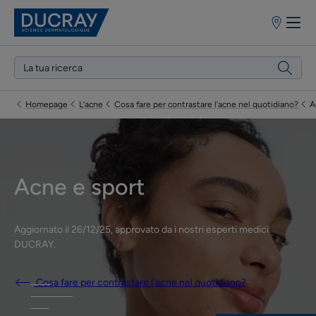
Punti
vendita
Homepage
L’acne
Cosa fare per contrastare l'acne nel quotidiano?
A
Acne e sport
Aggiornato il
26/12/25
, approvato da
i nostri esperti medici
DUCRAY
.
Cosa fare per contrastare l'acne nel quotidiano?