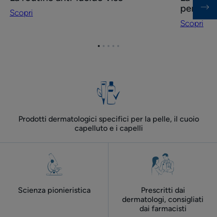
La
La
per l'ad
Scopri
routine
routine
Scopri
anti-
anti-
lucido
imperfezi
Vai
Vai
Vai
Vai
Vai
viso
estate
all'elemento
all'elemento
all'elemento
all'elemento
all'elemento
per
1
2
3
4
5
l'adulto
Prodotti dermatologici specifici per la pelle, il cuoio
capelluto e i capelli
Scienza pionieristica
Prescritti dai
dermatologi, consigliati
dai farmacisti