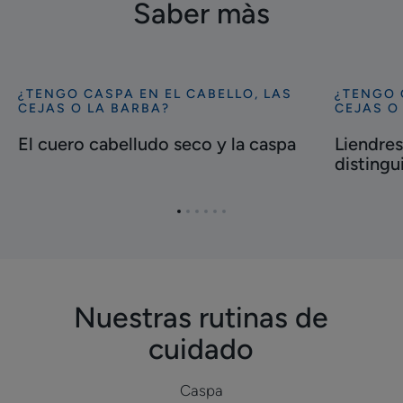
Saber màs
¿TENGO CASPA EN EL CABELLO, LAS
¿TENGO 
Descubrir
Descubrir
CEJAS O LA BARBA?
CEJAS O
El
Liendres
El cuero cabelludo seco y la caspa
Liendre
cuero
o
distingu
cabelludo
caspa:
seco
¿cómo
y
distinguir
Ir
Ir
Ir
Ir
Ir
Ir
la
al
al
al
al
al
al
elemento
elemento
elemento
elemento
elemento
elemento
caspa
1
2
3
4
5
6
Nuestras rutinas de
cuidado
Caspa