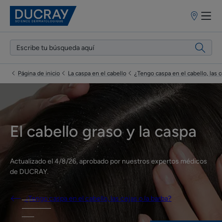
Puntos
de
venta
Página de inicio
La caspa en el cabello
¿Tengo caspa en el cabello, las c
El cabello graso y la caspa
Actualizado el
4/8/26
, aprobado por
nuestros expertos médicos
de DUCRAY
.
¿Tengo caspa en el cabello, las cejas o la barba?