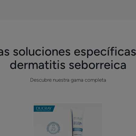
el
bo
estrés
s soluciones específicas
dermatitis seborreica
Descubre nuestra gama completa
pú
Crema
te
calmante