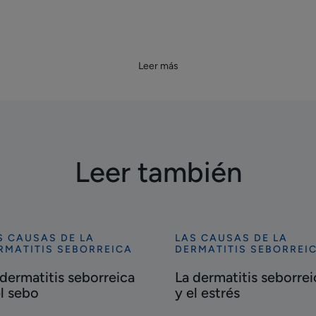
Leer más
Leer también
S CAUSAS DE LA
LAS CAUSAS DE LA
cubrir
Descubrir
RMATITIS SEBORREICA
DERMATITIS SEBORREI
La
 dermatitis seborreica
La dermatitis seborrei
matitis
dermatitis
el sebo
y el estrés
orreica
seborreica
y