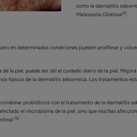
como la dermatitis seborr
(2)
Malassezia Globosa
.
, pero en determinadas condiciones pueden proliferar y volv
e la piel, puede ser útil el cuidado diario de la piel. Mejora 
nos típicos de la dermatitis seborreica. Los tratamientos es
 combinar probióticos con el tratamiento de la dermatitis s
afectado el microbioma de la piel, sino que muchas afeccio
(5)
estinal
.