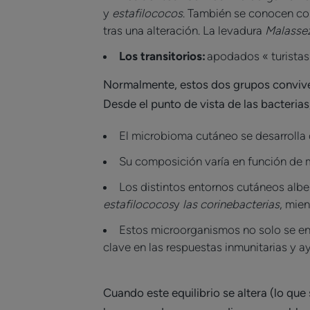
y
estafilococos
. También se conocen com
tras una alteración. La levadura
Malasse
Los transitorios:
apodados « turistas
Normalmente, estos dos grupos conviven
Desde el punto de vista de las bacteria
El microbioma cutáneo se desarrolla d
Su composición varía en función de mu
Los distintos entornos cutáneos alb
estafilococos
y
las corinebacterias
, mie
Estos microorganismos no solo se enc
clave en las respuestas inmunitarias y a
Cuando este equilibrio se altera (lo qu