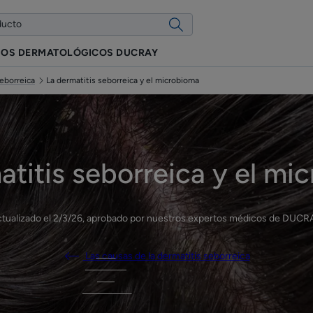
IOS DERMATOLÓGICOS DUCRAY
seborreica
La dermatitis seborreica y el microbioma
atitis seborreica y el mi
tualizado el
2/3/26
, aprobado por
nuestros expertos médicos de DUCR
Las causas de la dermatitis seborreica