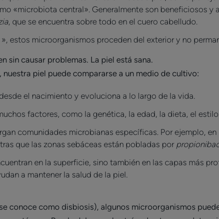
o «microbiota central». Generalmente son beneficiosos y ayu
zia
, que se encuentra sobre todo en el cuero cabelludo.
 », estos microorganismos proceden del exterior y no perma
 sin causar problemas. La piel está sana.
s, nuestra piel puede compararse a un medio de cultivo:
esde el nacimiento y evoluciona a lo largo de la vida.
chos factores, como la genética, la edad, la dieta, el estilo 
ergan comunidades microbianas específicas. Por ejemplo, e
ntras que las zonas sebáceas están pobladas por
propioniba
uentran en la superficie, sino también en las capas más pr
yudan a mantener la salud de la piel.
e se conoce como disbiosis), algunos microorganismos puede