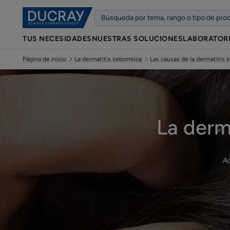
TUS NECESIDADES
NUESTRAS SOLUCIONES
LABORATOR
Página de inicio
La dermatitis seborreica
Las causas de la dermatitis 
La derm
Ac