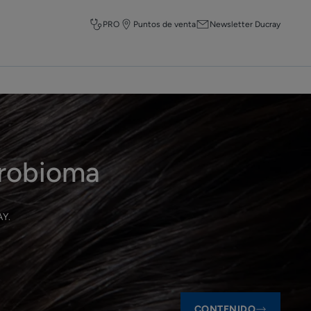
PRO
Puntos de venta
Newsletter Ducray
crobioma
AY
.
CONTENIDO