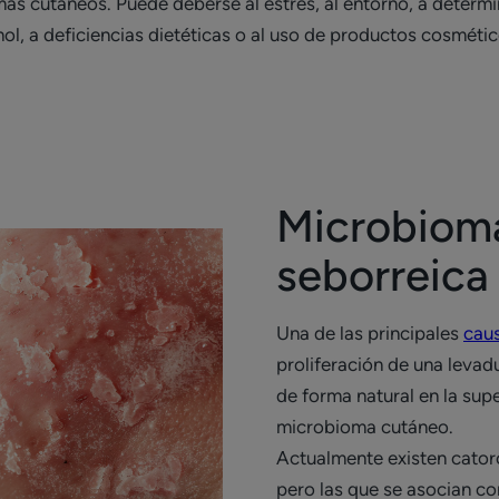
as cutáneos. Puede deberse al estrés, al entorno, a determ
l, a deficiencias dietéticas o al uso de productos cosmétic
Microbioma
seborreica
Una de las principales
caus
proliferación de una leva
de forma natural en la supe
microbioma cutáneo.
Actualmente existen cator
pero las que se asocian c