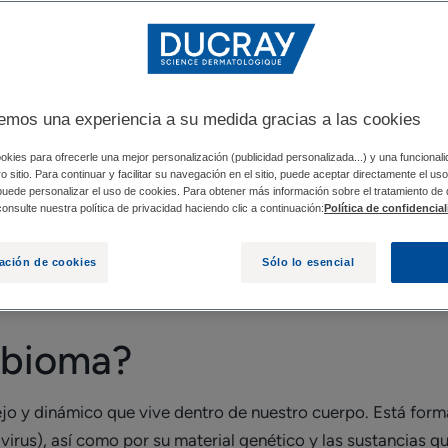
XIÓN ENTRE LA PIEL SANA Y EL MICROBIOMA
MI
emos una experiencia a su medida gracias a las cookies
nocido como microbioma cutáneo. Está formado por miles d
tos minúsculos organismos desempeñan un papel esencial en la
okies para ofrecerle una mejor personalización (publicidad personalizada...) y una funcional
tro sitio. Para continuar y facilitar su navegación en el sitio, puede aceptar directamente el u
s por su impacto en las afecciones cutáneas.
 puede personalizar el uso de cookies. Para obtener más información sobre el tratamiento de
onsulte nuestra política de privacidad haciendo clic a continuación:
Política de confidencia
 dermatitis seborreica y el microbioma? ¿Y puede considerars
o de los tratamientos convencionales?
ación de cookies
Sólo lo esencial
obioma?
o y dinámico que vive dentro de nuestro cuerpo. Está form
 virus), así como por su material genético y las sustancias