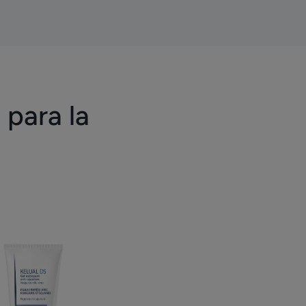
 para la
Gel
limpiador
antiescamas