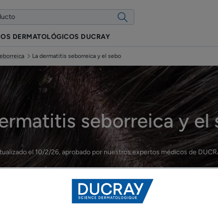
IOS DERMATOLÓGICOS DUCRAY
seborreica
La dermatitis seborreica y el sebo
ermatitis seborreica y el
tualizado el
10/2/26
, aprobado por
nuestros expertos médicos de DUC
Las causas de la dermatitis seborreica