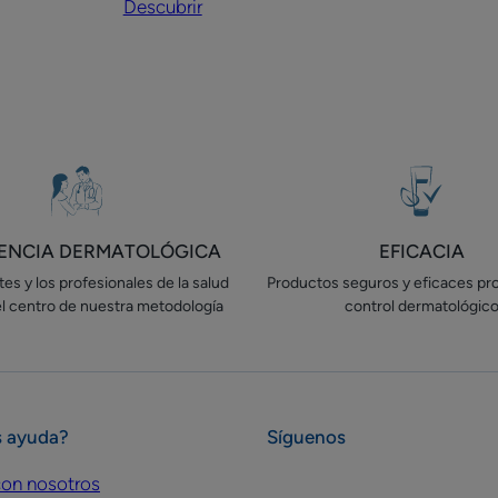
Descubrir
DS
para
la
cara
y
el
cuerpo
IENCIA DERMATOLÓGICA
EFICACIA
es y los profesionales de la salud
Productos seguros y eficaces pr
el centro de nuestra metodología
control dermatológic
s ayuda?
Síguenos
on nosotros