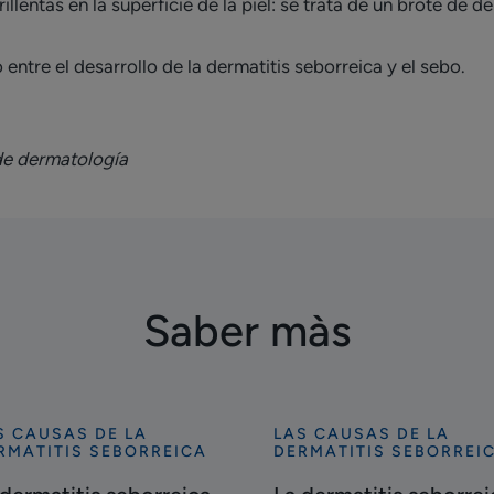
lentas en la superficie de la piel: se trata de un brote de de
 entre el desarrollo de la dermatitis seborreica y el sebo.
 de dermatología
Saber màs
S CAUSAS DE LA
LAS CAUSAS DE LA
cubrir
Descubrir
RMATITIS SEBORREICA
DERMATITIS SEBORREI
La