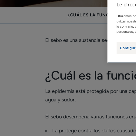
Le ofrec
¿CUÁL ES LA FUNCIÓN DEL SEB
Utilizamos co
utilizar nues
lo contrario,
personales, c
El sebo es una sustancia secretada por l
Configur
¿Cuál es la funci
La epidermis está protegida por una cap
agua y sudor.
El sebo desempeña varias funciones cruc
La protege contra los daños causados