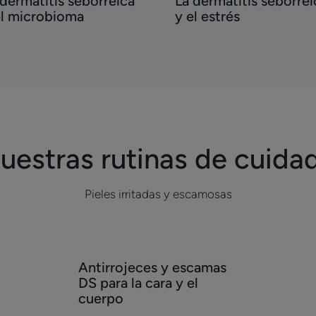
 dermatitis seborreica
La dermatitis seborrei
matitis
dermatitis
el microbioma
y el estrés
orreica
seborreica
y
el
crobioma
estrés
uestras rutinas de cuida
Pieles irritadas y escamosas
Descubrir
Antirrojeces y escamas
Antirrojeces
DS para la cara y el
y
cuerpo
escamas