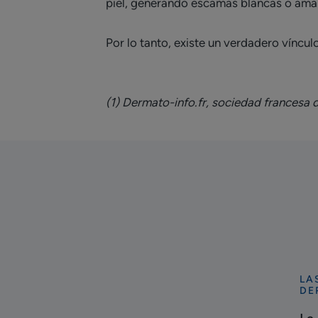
piel, generando escamas blancas o amaril
Por lo tanto, existe un verdadero vínculo
(1) Dermato-info.fr, sociedad francesa
LA
Des
DE
La