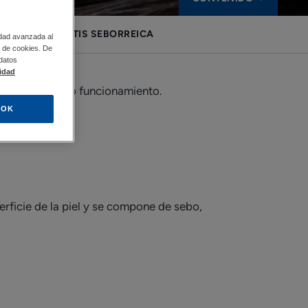
EN LA DERMATITIS SEBORREICA
idad avanzada al
so de cookies. De
 datos
lidad
para su correcto funcionamiento.
OK
rficie de la piel y se compone de sebo,