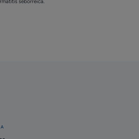
rmatitis seborreica.
CA