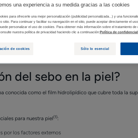
emos una experiencia a su medida gracias a las cookies
O EN LA PIEL?
EL IMPACTO DEL EXCESO DE SEBO 
okies para ofrecerle una mejor personalización (publicidad personalizada...) y una funcional
tro sitio. Para continuar y facilitar su navegación en el sitio, puede aceptar directamente el u
 puede personalizar el uso de cookies. Para obtener más información sobre el tratamiento de
onsulte nuestra política de privacidad haciendo clic a continuación:
Política de confidencia
a glándula sebácea en la superficie de la piel y es esencial 
ación de cookies
Sólo lo esencial
ón del sebo en la piel?
a conocida como el film hidrolipídico que cubre toda la supe
(1)
iales para nuestra piel
:
 por los factores externos