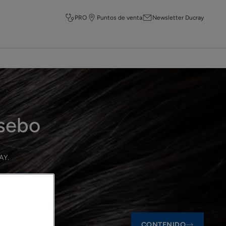
PRO
Puntos de venta
Newsletter Ducray
 sebo
RAY
.
CONTENIDO