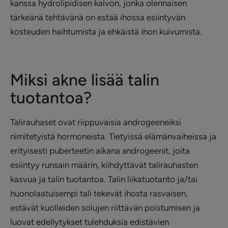
kanssa hydrolipidisen kalvon, jonka olennaisen
tärkeänä tehtävänä on estää ihossa esiintyvän
kosteuden haihtumista ja ehkäistä ihon kuivumista.
Miksi akne lisää talin
tuotantoa?
Talirauhaset ovat riippuvaisia androgeeneiksi
nimitetyistä hormoneista. Tietyissä elämänvaiheissa ja
erityisesti puberteetin aikana androgeenit, joita
esiintyy runsain määrin, kiihdyttävät talirauhasten
kasvua ja talin tuotantoa. Talin liikatuotanto ja/tai
huonolaatuisempi tali tekevät ihosta rasvaisen,
estävät kuolleiden solujen riittävän poistumisen ja
luovat edellytykset tulehduksia edistävien