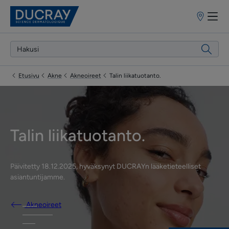
Myyntipiste
Etusivu
Akne
Akneoireet
Talin liikatuotanto.
Talin liikatuotanto.
Päivitetty
18.12.2025
, hyväksynyt
DUCRAYn lääketieteelliset
asiantuntijamme
.
Akneoireet