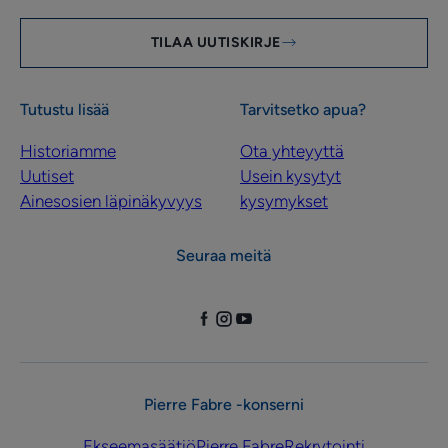
TILAA UUTISKIRJE
Tutustu lisää
Tarvitsetko apua?
Historiamme
Ota yhteyyttä
Uutiset
Usein kysytyt
Ainesosien läpinäkyvyys
kysymykset
Seuraa meitä
Pierre Fabre -konserni
Ekseemasäätiö
Pierre Fabre
Rekrytointi