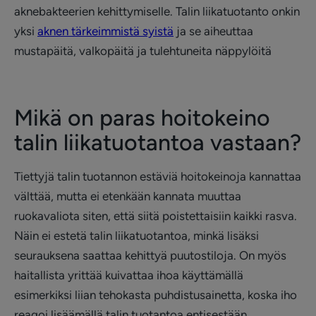
aknebakteerien kehittymiselle. Talin liikatuotanto onkin
yksi
aknen tärkeimmistä syistä
ja se aiheuttaa
mustapäitä, valkopäitä ja tulehtuneita näppylöitä
Mikä on paras hoitokeino
talin liikatuotantoa vastaan?
Tiettyjä talin tuotannon estäviä hoitokeinoja kannattaa
välttää, mutta ei etenkään kannata muuttaa
ruokavaliota siten, että siitä poistettaisiin kaikki rasva.
Näin ei estetä talin liikatuotantoa, minkä lisäksi
seurauksena saattaa kehittyä puutostiloja. On myös
haitallista yrittää kuivattaa ihoa käyttämällä
esimerkiksi liian tehokasta puhdistusainetta, koska iho
reagoi lisäämällä talin tuotantoa entisestään.