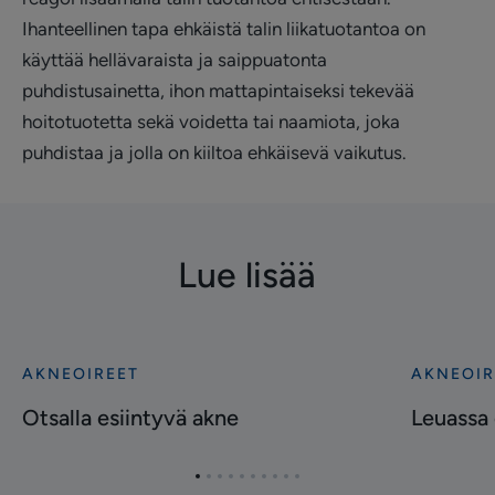
Ihanteellinen tapa ehkäistä talin liikatuotantoa on
käyttää hellävaraista ja saippuatonta
puhdistusainetta, ihon mattapintaiseksi tekevää
hoitotuotetta sekä voidetta tai naamiota, joka
puhdistaa ja jolla on kiiltoa ehkäisevä vaikutus.
Lue lisää
AKNEOIREET
AKNEOIR
Tutustu
Tutustu
Otsalla
Leuassa
Otsalla esiintyvä akne
Leuassa 
esiintyvä
esiintyvä
akne
akne
Siirry
Siirry
Siirry
Siirry
Siirry
Siirry
Siirry
Siirry
Siirry
Siirry