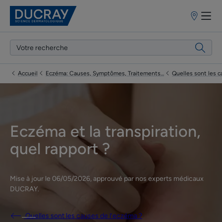
Points
de
vente
Accueil
Eczéma: Causes, Symptômes, Traitements…
Quelles sont les c
Eczéma et la transpiration,
quel rapport ?
Mise à jour le
06/05/2026
, approuvé par
nos experts médicaux
DUCRAY
.
Quelles sont les causes de l’eczéma ?