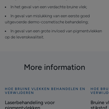
In het geval van een verdachte bruine vlek;
In geval van mislukking van een eerste goed
uitgevoerde dermo-cosmetische behandeling;
In geval van een grote invloed van pigmentvlekken
op de levenskwaliteit.
More information
HOE BRUINE VLEKKEN BEHANDELEN EN
HOE BRU
Ontdekken
Ontdekke
VERWIJDEREN
VERWIJ
Laserbehandeling
Bruine
Laserbehandeling voor
Bruine v
voor
vlekken
pigmentvlekken
stikstof
pigmentvlekken
verwijder