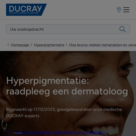
Verkooppun
Homepage
Hyperpigmentatie
Hoe bruine vlekken behandelen en verw
Hyperpigmentatie:
raadpleeg een dermatoloog
Bijgewerkt op
17/12/2025
, goedgekeurd door
onze medische
DUCRAY-experts
.
Hoe bruine vlekken behandelen en verwijderen