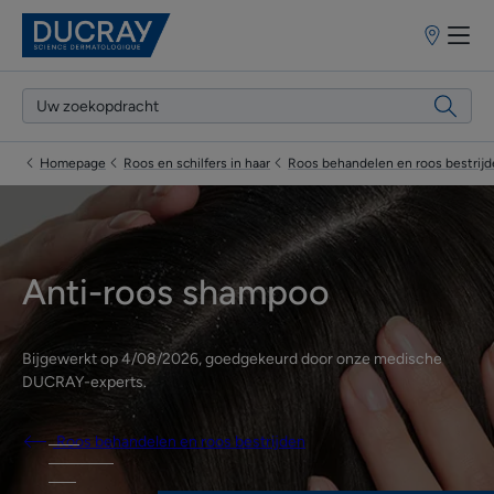
Verkooppun
Homepage
Roos en schilfers in haar
Roos behandelen en roos bestrij
Anti-roos shampoo
Bijgewerkt op
4/08/2026
, goedgekeurd door
onze medische
DUCRAY-experts
.
Roos behandelen en roos bestrijden