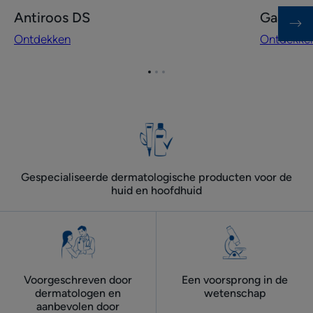
Ontdekken
Ontdekke
Antiroos DS
Gaat vet
Antiroos
Gaat
Ontdekken
Ontdekke
DS
vette
schilfertje
tegen
Ga
Ga
Ga
naar
naar
naar
item
item
item
1
2
3
Gespecialiseerde dermatologische producten voor de
huid en hoofdhuid
Voorgeschreven door
Een voorsprong in de
dermatologen ​en
wetenschap
aanbevolen door