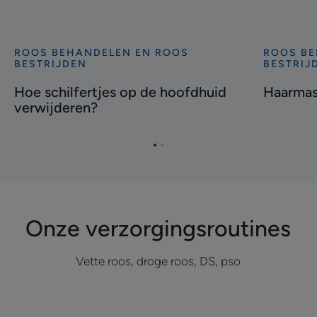
ROOS BEHANDELEN EN ROOS
ROOS BE
Ontdekken
Ontdekke
BESTRIJDEN
BESTRIJ
Hoe
Haarmask
Hoe schilfertjes op de hoofdhuid
Haarmask
schilfertjes
bij
verwijderen?
op
roos
de
hoofdhuid
Ga
Ga
verwijderen?
naar
naar
item
item
1
2
Onze verzorgingsroutines
Vette roos, droge roos, DS, pso