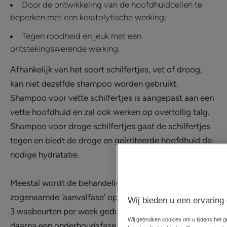
Door de ontwikkeling van de hoofdhuidcellen te
beperken met een keratolytische werking;
Tegen roodheid en jeuk met een
ontstekingswerende werking.
Afhankelijk van het soort schilfertjes, vet of droog,
kan niet dezelfde shampoo worden gebruikt.
Shampoo voor vette schilfertjes is aangepast aan een
vette hoofdhuid en zal ook werken op overtollig talg.
Shampoo voor droge schilfertjes gaat de schilfertjes
tegen en biedt de droge en geïrriteerde hoofdhuid de
nodige hydratatie.
Meestal wordt de behandeling gestart met een
zogenaamde 'aanvalfase' op de schilferlaag, met 2 tot
Wij bieden u een ervaring 
3 wasbeurten per week gedurende 2 tot 4 weken, en
Wij gebruiken cookies om u tijdens het 
daarna een onderhoudsfase die bestaat uit het