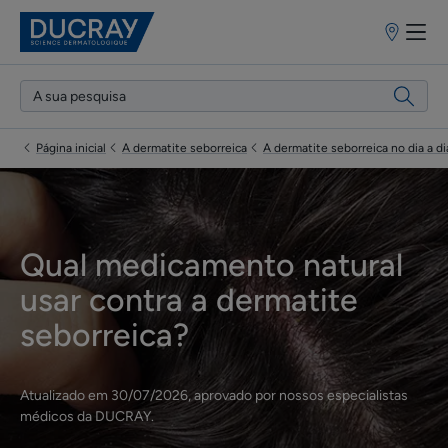
Pontos
de
venda
Página inicial
A dermatite seborreica
A dermatite seborreica no dia a di
Qual medicamento natural
usar contra a dermatite
seborreica?
Atualizado em
30/07/2026
, aprovado por
nossos especialistas
médicos da DUCRAY
.