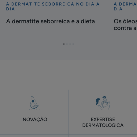
A DERMATITE SEBORREICA NO DIA A
A DERMA
Descubra
Descubra
DIA
DIA
A
Os
A dermatite seborreica e a dieta
Os óleos
dermatite
óleos
contra a
seborreica
essenciai
e
são
a
eficazes
Ir
Ir
Ir
Ir
dieta
contra
para
para
para
para
o
o
o
o
a
item
item
item
item
dermatite
1
2
3
4
seborreic
INOVAÇÃO
EXPERTISE
DERMATOLÓGICA