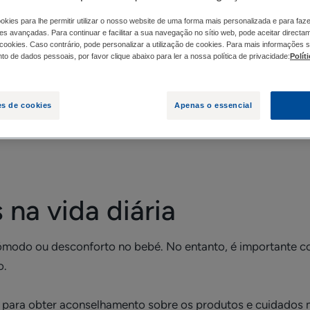
okies para lhe permitir utilizar o nosso website de uma forma mais personalizada e para faz
es avançadas. Para continuar e facilitar a sua navegação no sítio web, pode aceitar directa
 NA VIDA DIÁRIA
REMÉDIOS ALTERNATIVOS PAR
 cookies. Caso contrário, pode personalizar a utilização de cookies. Para mais informações 
o de dados pessoais, por favor clique abaixo para ler a nossa política de privacidade:
Polít
ea é frequente no bebé. Apresenta-se na forma de pequenas 
es de cookies
Apenas o essencial
 do bebé recém-nascido. As crostas podem ter vários graus
ação de um fungo naturalmente presente na superfície da p
 na vida diária
ómodo ou desconforto no bebé. No entanto, é importante co
o.
 para obter aconselhamento sobre os produtos e cuidados 