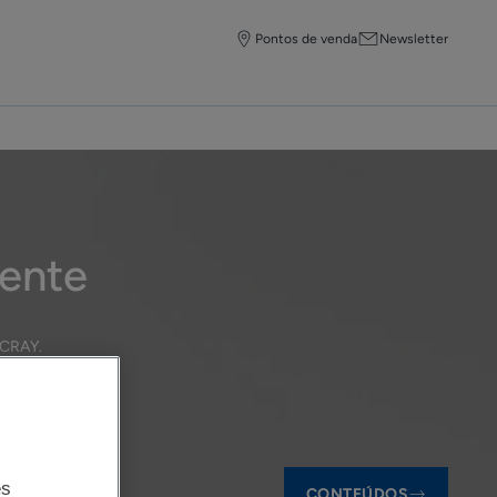
Pontos de venda
Newsletter
mente
DUCRAY
.
es
CONTEÚDOS