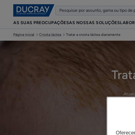
AS SUAS PREOCUPAÇÕES
AS NOSSAS SOLUÇÕES
LABOR
Página inicial
Crosta láctea
Tratar a crosta láctea diariamente
Trat
Atual
Oferece