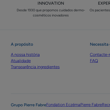
INNOVATION
EXPE
Desde 1930 que propomos cuidados​ dermo-
Os pacientes 
cosméticos inovadores
A propósito
Necessita 
A nossa história
Contacte-
Atualidade
FAQ
Transparência ingredientes
Fondation Eczéma
Pierre Fabre
Rec
Grupo Pierre Fabre