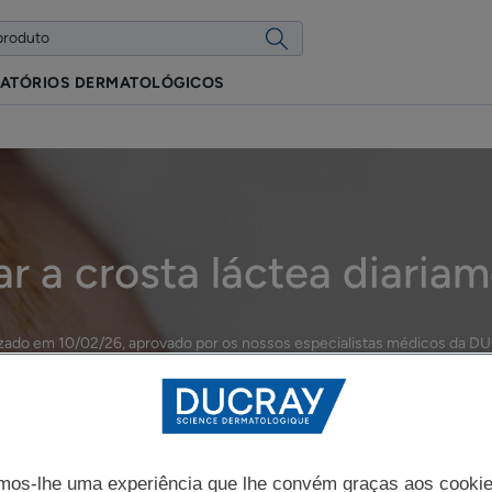
ATÓRIOS DERMATOLÓGICOS
ar a crosta láctea diaria
izado em
10/02/26
, aprovado por
os nossos especialistas médicos da 
Crosta láctea
mos-lhe uma experiência que lhe convém graças aos cooki