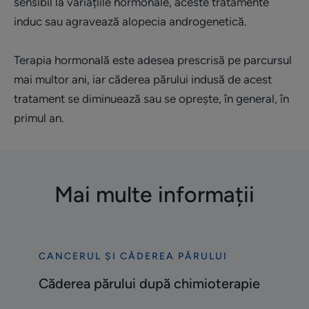
sensibil la variațiile hormonale, aceste tratamente
induc sau agravează alopecia androgenetică.
Terapia hormonală este adesea prescrisă pe parcursul
mai multor ani, iar căderea părului indusă de acest
tratament se diminuează sau se oprește, în general, în
primul an.
Mai multe informații
CANCERUL ȘI CĂDEREA PĂRULUI
Descoperă
Căderea
Căderea părului după chimioterapie
părului