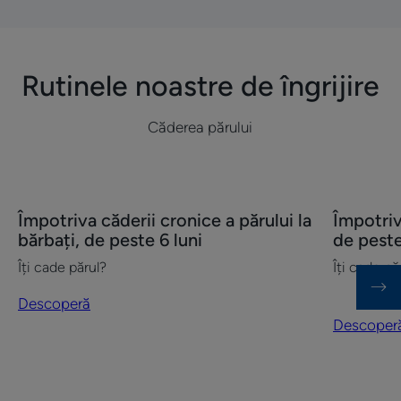
după
chimioterapie
Rutinele noastre de îngrijire
Căderea părului
Descoperă
Descoper
Împotriva căderii cronice a părului la
Împotriv
Împotriva
Împotriva
bărbați, de peste 6 luni
de peste
căderii
căderii
Îți cade părul?
Îți cade pă
cronice
cronice
a
a
Descoperă
părului
părului,
Descoper
la
de
bărbați,
peste
de
6