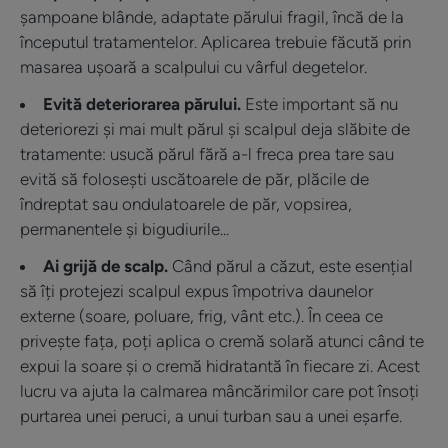
șampoane blânde, adaptate părului fragil, încă de la
începutul tratamentelor. Aplicarea trebuie făcută prin
masarea ușoară a scalpului cu vârful degetelor.
Evită deteriorarea părului.
Este important să nu
deteriorezi și mai mult părul și scalpul deja slăbite de
tratamente: usucă părul fără a-l freca prea tare sau
evită să folosești uscătoarele de păr, plăcile de
îndreptat sau ondulatoarele de păr, vopsirea,
permanentele și bigudiurile...
Ai grijă de scalp.
Când părul a căzut, este esențial
să îți protejezi scalpul expus împotriva daunelor
externe (soare, poluare, frig, vânt etc.). În ceea ce
privește fața, poți aplica o cremă solară atunci când te
expui la soare și o cremă hidratantă în fiecare zi. Acest
lucru va ajuta la calmarea mâncărimilor care pot însoți
purtarea unei peruci, a unui turban sau a unei eșarfe.