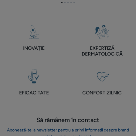
peste
luni,
Mergi
Mergi
Mergi
Mergi
Mergi
6
pentru
la
la
la
la
la
elementul
elementul
elementul
elementul
elementul
luni
femei.
1
2
3
4
5
INOVAȚIE
EXPERTIZĂ
DERMATOLOGICĂ
EFICACITATE
CONFORT ZILNIC
Să rămânem în contact
Abonează-te la newsletter pentru a primi informații despre brand