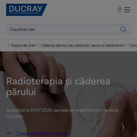
Puncte
de
vânzare
Pagina de start
Căderea părului sau alopecia: cauze și tratamente
Canc
Radioterapia și căderea
părului
Actualizat la
29.07.2026
, aprobat de
experții noștri medicali
DUCRAY
.
Cancerul și căderea părului