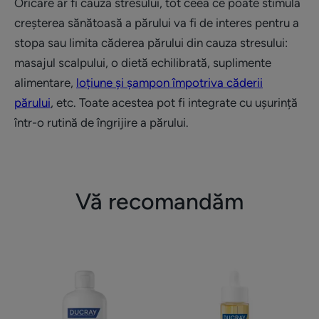
Oricare ar fi cauza stresului, tot ceea ce poate stimula
creșterea sănătoasă a părului va fi de interes pentru a
stopa sau limita căderea părului din cauza stresului:
masajul scalpului, o dietă echilibrată, suplimente
alimentare,
loțiune și șampon împotriva căderii
părului
, etc. Toate acestea pot fi integrate cu ușurință
într-o rutină de îngrijire a părului.
Vă recomandăm
Șampon
Loțiune
împotriva
împotriva
căderii
căderii