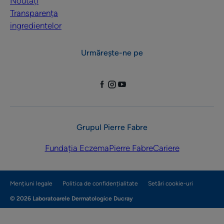
Noutăți
Transparența
ingredientelor
Urmărește-ne pe
Grupul Pierre Fabre
Fundația Eczema
Pierre Fabre
Cariere
Mențiuni legale
Politica de confidențialitate
Setări cookie-uri
© 2026 Laboratoarele Dermatologice Ducray