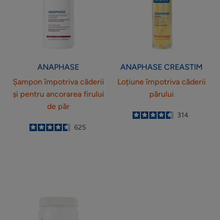
și
părului
pentru
ancorarea
firului
de
păr
ANAPHASE
ANAPHASE CREASTIM
Șampon împotriva căderii
Loțiune împotriva căderii
și pentru ancorarea firului
părului
de păr
4.6
/
5
314
-
4.6
/
5
625
-
Supliment
alimentar