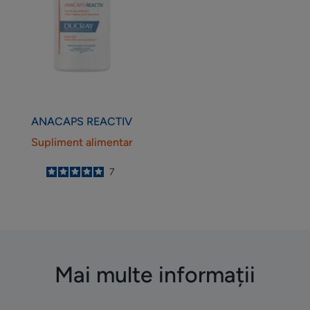
ANACAPS
REACTIV
Supliment alimentar
5
/
5
7
-
Mai multe informații