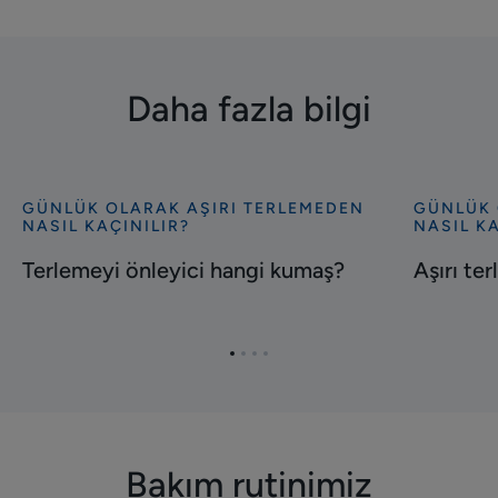
Daha fazla bilgi
GÜNLÜK OLARAK AŞIRI TERLEMEDEN
GÜNLÜK 
Keşfet
Keşfet
NASIL KAÇINILIR?
NASIL KA
Terlemeyi
Aşırı
Terlemeyi önleyici hangi kumaş?
Aşırı ter
önleyici
terleme
hangi
ve
kumaş?
fiziksel
aktivite
Öğe
Öğe
Öğe
Öğe
1'ye
2'ye
3'ye
4'ye
git
git
git
git
Bakım rutinimiz