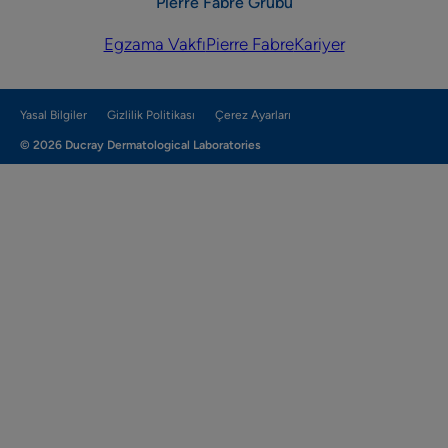
Pierre Fabre Grubu
Egzama Vakfı
Pierre Fabre
Kariyer
Yasal Bilgiler
Gizlilik Politikası
Çerez Ayarları
© 2026 Ducray Dermatological Laboratories