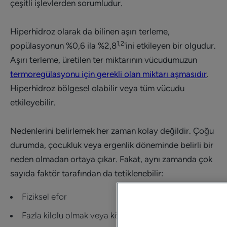
çeşitli işlevlerden sorumludur.
Hiperhidroz olarak da bilinen aşırı terleme,
1,2
popülasyonun %0,6 ila %2,8
'ini etkileyen bir olgudur.
Aşırı terleme, üretilen ter miktarının vücudumuzun
termoregülasyonu için gerekli olan miktarı aşmasıdır
.
Hiperhidroz bölgesel olabilir veya tüm vücudu
etkileyebilir.
Nedenlerini belirlemek her zaman kolay değildir. Çoğu
durumda, çocukluk veya ergenlik döneminde belirli bir
neden olmadan ortaya çıkar. Fakat, aynı zamanda çok
sayıda faktör tarafından da tetiklenebilir:
Fiziksel efor
Fazla kilolu olmak veya kötü beslenme alışkanlıkları