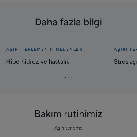
Daha fazla bilgi
AŞIRI TERLEMENIN NEDENLERI
AŞIRI T
Keşfet
Keşfet
Hiperhidroz
Stres
Hiperhidroz ve hastalık
Stres aş
ve
aşırı
hastalık
terlemeye
Öğe
Öğe
Öğe
neden
1'ye
2'ye
3'ye
olur
git
git
git
mu?
Bakım rutinimiz
Aşırı terleme