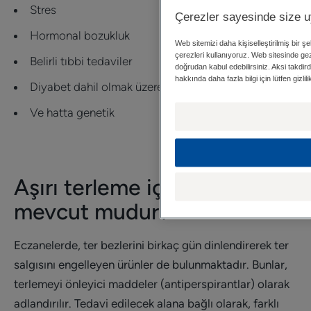
Stres
Çerezler sayesinde size 
Hormonal bozukluk
Web sitemizi daha kişiselleştirilmiş bir 
çerezleri kullanıyoruz. Web sitesinde ge
Belirli tıbbi tedaviler
doğrudan kabul edebilirsiniz. Aksi takdirde
hakkında daha fazla bilgi için lütfen gizl
Diyabet dahil olmak üzere, belirli tıbbi durumlar
Ve hatta genetik
Aşırı terleme için çözümler
mevcut mudur?
Eczanelerde, ter bezlerini birkaç gün dinlendirerek ter
salgısını engelleyen ürünler de bulunmaktadır. Bunlar,
terlemeyi önleyici maddeler (antiperspirantlar) olarak
adlandırılır. Tedavi edilecek alana bağlı olarak, farklı