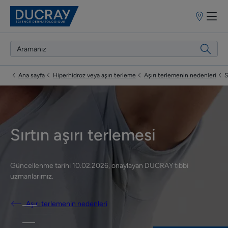
Satış
Noktaları
Ana sayfa
Hiperhidroz veya aşırı terleme
Aşırı terlemenin nedenleri
S
Sırtın aşırı terlemesi
Güncellenme tarihi
10.02.2026
, onaylayan
DUCRAY tıbbi
uzmanlarımız
.
Aşırı terlemenin nedenleri