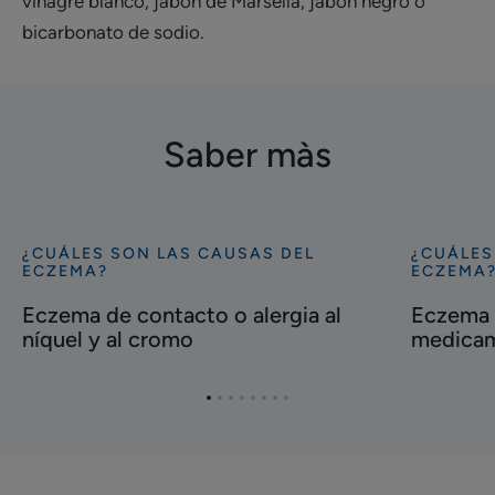
vinagre blanco, jabón de Marsella, jabón negro o
bicarbonato de sodio.
Saber màs
¿CUÁLES SON LAS CAUSAS DEL
¿CUÁLES
Descubrir
Descubrir
ECZEMA?
ECZEMA
Eczema
Eczema
Eczema de contacto o alergia al
Eczema 
de
de
níquel y al cromo
medicam
contacto
contacto
o
debido
alergia
a
Ir
Ir
Ir
Ir
Ir
Ir
Ir
Ir
al
los
al
al
al
al
al
al
al
al
elemento
elemento
elemento
elemento
elemento
elemento
elemento
elemento
níquel
medicame
1
2
3
4
5
6
7
8
y
y