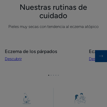
al
cuidados
Nuestras rutinas de
cromo
tópicos
cuidado
Pieles muy secas con tendencia al eczema atópico
Descubrir
Descubrir
Eczema de los párpados
Eczema 
Eczema
Eczema
Descubrir
Descubrir
de
crónico
los
de
párpados
las
Ir
Ir
Ir
Ir
Ir
manos
al
al
al
al
al
elemento
elemento
elemento
elemento
elemento
1
2
3
4
5