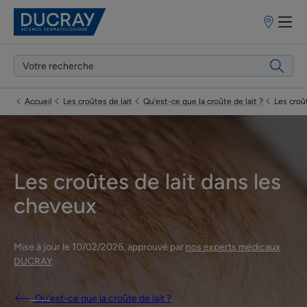
Points
de
vente
Accueil
Les croûtes de lait
Qu’est-ce que la croûte de lait ?
Les croû
Les croûtes de lait dans les
cheveux
Mise à jour le
10/02/2026
, approuvé par
nos experts médicaux
DUCRAY
.
Qu’est-ce que la croûte de lait ?