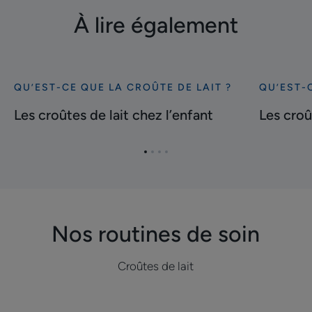
À lire également
QU’EST-CE QUE LA CROÛTE DE LAIT ?
QU’EST-C
Découvrir
Découvrir
Les
Les
Les croûtes de lait chez l’enfant
Les croû
croûtes
croûtes
de
de
Aller
Aller
Aller
Aller
lait
lait
à
à
à
à
chez
dans
l'item
l'item
l'item
l'item
l’enfant
les
1
2
3
4
sourcils
Nos routines de soin
Croûtes de lait