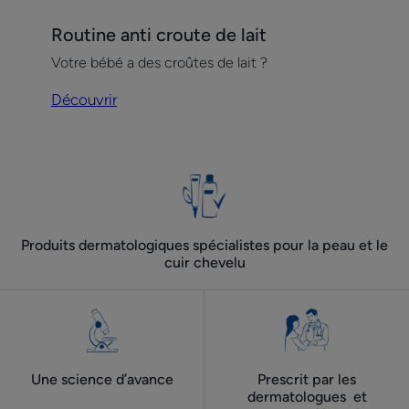
Découvrir
Routine anti croute de lait
Routine
Votre bébé a des croûtes de lait ?
anti
croute
Découvrir
de
lait
Produits dermatologiques spécialistes pour la peau et le
cuir chevelu
Une science d’avance
Prescrit par les
dermatologues ​ et